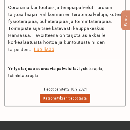
Coronaria kuntoutus- ja terapiapalvelut Turussa
tarjoaa laajan valikoiman eri terapiapalveluja, kuten
Palvelut
fysioterapiaa, puheterapiaa ja toimintaterapiaa.
Toimipiste sijaitsee kätevästi kauppakeskus
Hansassa. Tavoitteena on tarjota asiakkaille
korkealaatuista hoitoa ja kuntoutusta niiden
Lue lisää
tarpeiden...
Yritys tarjoaa seuraavia palveluita:
fysioterapia,
toimintaterapia
Tiedot päivitetty 10.9.2024
Katso yrityksen tiedot tästä