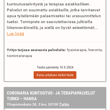
kuntoutusselvitystä ja terapiaa asiakkailleen.
Palvelut on suunnattu asiakkaille, jotka tarvitsevat
apua työelämään palaamiseksi tai urasuunnittelun
tueksi. Toimipiste on saavutettavissa julkisilla
liikennevälineillä, ja siellä on hyvät esteettömät...
Lue lisää
Yritys tarjoaa seuraavia palveluita:
fysioterapia, hieronta,
toimintaterapia
Tiedot päivitetty 10.9.2024
Katso yrityksen tiedot tästä
CORONARIA KUNTOUTUS- JA TERAPIAPALVELUT
TURKU – HANSA
Turku
Yliopistonkatu 20, 3 krs, 20100