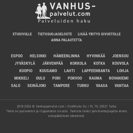
ETUSIVULLE
TIETOSUOJASELOSTE
LISÄÄ YRITYS SIVUSTOLLE
ANNA PALAUTETTA
ESPOO
HELSINKI
HÄMEENLINNA
HYVINKÄÄ
JOENSUU
JYVÄSKYLÄ
JÄRVENPÄÄ
KOKKOLA
KOTKA
KOUVOLA
KUOPIO
KUUSAMO
LAHTI
LAPPEENRANTA
LOHJA
MIKKELI
OULU
PORI
PORVOO
RAUMA
ROVANIEMI
SALO
SEINÄJOKI
TAMPERE
TURKU
VAASA
VANTAA
2018-2026 © Vanhuspalvelut.com | SiteWorks Oy | PL 79, 20521 Turku
Tämä on puolueeton ja riippumaton sivusto. Tarkista tiedot palveluntarjoajalta ennen
ostopäätöksen tekemistä.