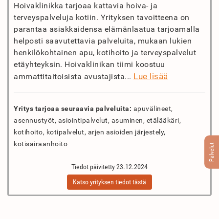
Hoivaklinikka tarjoaa kattavia hoiva- ja
terveyspalveluja kotiin. Yrityksen tavoitteena on
parantaa asiakkaidensa elämänlaatua tarjoamalla
helposti saavutettavia palveluita, mukaan lukien
henkilökohtainen apu, kotihoito ja terveyspalvelut
etäyhteyksin. Hoivaklinikan tiimi koostuu
Lue lisää
ammattitaitoisista avustajista...
Yritys tarjoaa seuraavia palveluita:
apuvälineet,
asennustyöt, asiointipalvelut, asuminen, etälääkäri,
kotihoito, kotipalvelut, arjen asioiden järjestely,
kotisairaanhoito
Palvelut
Tiedot päivitetty 23.12.2024
Katso yrityksen tiedot tästä