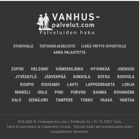
ETUSIVULLE
TIETOSUOJASELOSTE
LISÄÄ YRITYS SIVUSTOLLE
ANNA PALAUTETTA
ESPOO
HELSINKI
HÄMEENLINNA
HYVINKÄÄ
JOENSUU
JYVÄSKYLÄ
JÄRVENPÄÄ
KOKKOLA
KOTKA
KOUVOLA
KUOPIO
KUUSAMO
LAHTI
LAPPEENRANTA
LOHJA
MIKKELI
OULU
PORI
PORVOO
RAUMA
ROVANIEMI
SALO
SEINÄJOKI
TAMPERE
TURKU
VAASA
VANTAA
2018-2026 © Vanhuspalvelut.com | SiteWorks Oy | PL 79, 20521 Turku
Tämä on puolueeton ja riippumaton sivusto. Tarkista tiedot palveluntarjoajalta ennen
ostopäätöksen tekemistä.