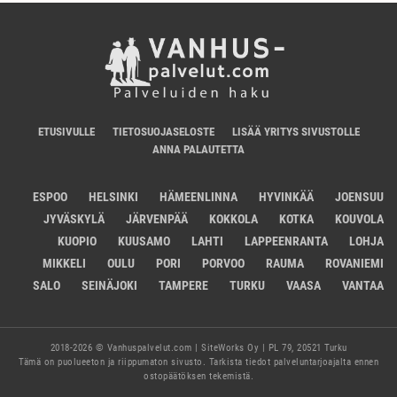
ETUSIVULLE
TIETOSUOJASELOSTE
LISÄÄ YRITYS SIVUSTOLLE
ANNA PALAUTETTA
ESPOO
HELSINKI
HÄMEENLINNA
HYVINKÄÄ
JOENSUU
JYVÄSKYLÄ
JÄRVENPÄÄ
KOKKOLA
KOTKA
KOUVOLA
KUOPIO
KUUSAMO
LAHTI
LAPPEENRANTA
LOHJA
MIKKELI
OULU
PORI
PORVOO
RAUMA
ROVANIEMI
SALO
SEINÄJOKI
TAMPERE
TURKU
VAASA
VANTAA
2018-2026 © Vanhuspalvelut.com | SiteWorks Oy | PL 79, 20521 Turku
Tämä on puolueeton ja riippumaton sivusto. Tarkista tiedot palveluntarjoajalta ennen
ostopäätöksen tekemistä.