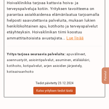
Hoivaklinikka tarjoaa kattavia hoiva- ja
terveyspalveluja kotiin. Yrityksen tavoitteena on
parantaa asiakkaidensa elämänlaatua tarjoamalla
helposti saavutettavia palveluita, mukaan lukien
henkilökohtainen apu, kotihoito ja terveyspalvelut
etäyhteyksin. Hoivaklinikan tiimi koostuu
Lue lisää
ammattitaitoisista avustajista...
Yritys tarjoaa seuraavia palveluita:
apuvälineet,
asennustyöt, asiointipalvelut, asuminen, etälääkäri,
kotihoito, kotipalvelut, arjen asioiden järjestely,
kotisairaanhoito
Palvelut
Tiedot päivitetty 23.12.2024
Katso yrityksen tiedot tästä