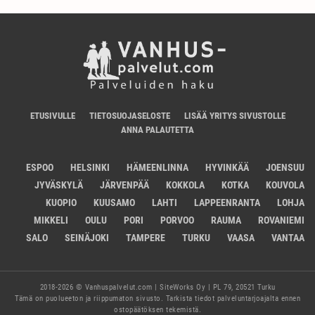
ETUSIVULLE
TIETOSUOJASELOSTE
LISÄÄ YRITYS SIVUSTOLLE
ANNA PALAUTETTA
ESPOO
HELSINKI
HÄMEENLINNA
HYVINKÄÄ
JOENSUU
JYVÄSKYLÄ
JÄRVENPÄÄ
KOKKOLA
KOTKA
KOUVOLA
KUOPIO
KUUSAMO
LAHTI
LAPPEENRANTA
LOHJA
MIKKELI
OULU
PORI
PORVOO
RAUMA
ROVANIEMI
SALO
SEINÄJOKI
TAMPERE
TURKU
VAASA
VANTAA
2018-2026 © Vanhuspalvelut.com | SiteWorks Oy | PL 79, 20521 Turku
Tämä on puolueeton ja riippumaton sivusto. Tarkista tiedot palveluntarjoajalta ennen
ostopäätöksen tekemistä.