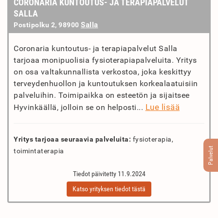
CORONARIA KUNTOUTUS- JA TERAPIAPALVELUT
SALLA
Salla
Postipolku 2, 98900
Coronaria kuntoutus- ja terapiapalvelut Salla
tarjoaa monipuolisia fysioterapiapalveluita. Yritys
on osa valtakunnallista verkostoa, joka keskittyy
terveydenhuollon ja kuntoutuksen korkealaatuisiin
palveluihin. Toimipaikka on esteetön ja sijaitsee
Lue lisää
Hyvinkäällä, jolloin se on helposti...
Yritys tarjoaa seuraavia palveluita:
fysioterapia,
Palvelut
toimintaterapia
Tiedot päivitetty 11.9.2024
Katso yrityksen tiedot tästä