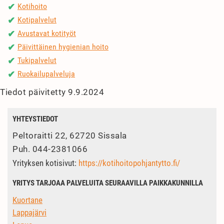
Kotihoito
✔
Kotipalvelut
✔
Avustavat kotityöt
✔
Päivittäinen hygienian hoito
✔
Tukipalvelut
✔
Ruokailupalveluja
✔
Tiedot päivitetty 9.9.2024
YHTEYSTIEDOT
Peltoraitti 22, 62720 Sissala
Puh.
044-2381066
Yrityksen kotisivut:
https://kotihoitopohjantytto.fi/
YRITYS TARJOAA PALVELUITA SEURAAVILLA PAIKKAKUNNILLA
Kuortane
Lappajärvi