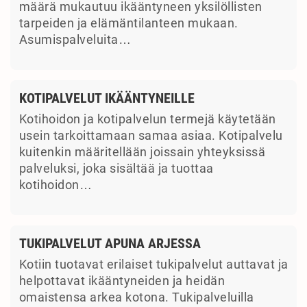
määrä mukautuu ikääntyneen yksilöllisten
tarpeiden ja elämäntilanteen mukaan.
Asumispalveluita…
KOTIPALVELUT IKÄÄNTYNEILLE
Kotihoidon ja kotipalvelun termejä käytetään
usein tarkoittamaan samaa asiaa. Kotipalvelu
kuitenkin määritellään joissain yhteyksissä
palveluksi, joka sisältää ja tuottaa
kotihoidon…
TUKIPALVELUT APUNA ARJESSA
Kotiin tuotavat erilaiset tukipalvelut auttavat ja
helpottavat ikääntyneiden ja heidän
omaistensa arkea kotona. Tukipalveluilla