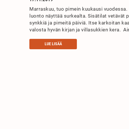
Marraskuu, tuo pimein kuukausi vuodessa. Pä
luonto näyttää surkealta. Sisätilat vetävät 
synkkiä ja pimeitä päiviä. Itse karkoitan ka
valosta hyvän kirjan ja villasukkien kera. A
LUE LISÄÄ