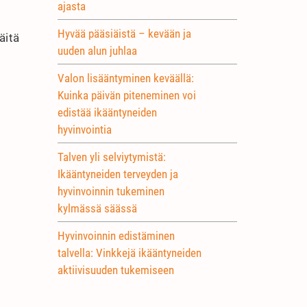
ajasta
Hyvää pääsiäistä – kevään ja
äitä
uuden alun juhlaa
Valon lisääntyminen keväällä:
Kuinka päivän piteneminen voi
edistää ikääntyneiden
hyvinvointia
Talven yli selviytymistä:
Ikääntyneiden terveyden ja
hyvinvoinnin tukeminen
kylmässä säässä
Hyvinvoinnin edistäminen
talvella: Vinkkejä ikääntyneiden
aktiivisuuden tukemiseen