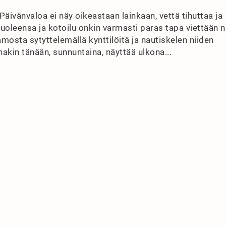
ivänvaloa ei näy oikeastaan lainkaan, vettä tihuttaa ja
puoleensa ja kotoilu onkin varmasti paras tapa viettään n
amosta sytyttelemällä kynttilöitä ja nautiskelen niiden
inakin tänään, sunnuntaina, näyttää ulkona...