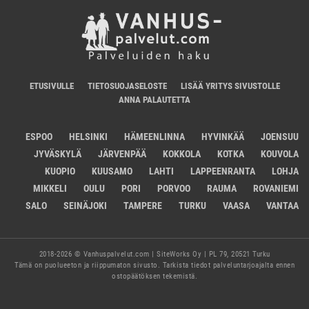
ETUSIVULLE
TIETOSUOJASELOSTE
LISÄÄ YRITYS SIVUSTOLLE
ANNA PALAUTETTA
ESPOO
HELSINKI
HÄMEENLINNA
HYVINKÄÄ
JOENSUU
JYVÄSKYLÄ
JÄRVENPÄÄ
KOKKOLA
KOTKA
KOUVOLA
KUOPIO
KUUSAMO
LAHTI
LAPPEENRANTA
LOHJA
MIKKELI
OULU
PORI
PORVOO
RAUMA
ROVANIEMI
SALO
SEINÄJOKI
TAMPERE
TURKU
VAASA
VANTAA
2018-2026 © Vanhuspalvelut.com | SiteWorks Oy | PL 79, 20521 Turku
Tämä on puolueeton ja riippumaton sivusto. Tarkista tiedot palveluntarjoajalta ennen
ostopäätöksen tekemistä.