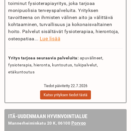
toiminut fysioterapiayritys, joka tarjoaa
monipuolisia terveyspalveluita. Yrityksen
tavoitteena on ihmisten välinen aito ja välittävä
kohtaaminen, turvallisuus ja kokonaisvaltainen
hoito. Palvelut sisältävät fysioterapiaa, hierontoja,
Lue lisää
osteopatiaa...
Yritys tarjoaa seuraavia palveluita:
apuvälineet,
fysioterapia, hieronta, kuntoutus, tukipalvelut,
etäkuntoutus
Tiedot päivitetty 22.7.2026
Katso yrityksen tiedot tästä
ITÄ-UUDENMAAN HYVINVOINTIALUE
Porvoo
Mannerheiminkatu 20 K, 06100