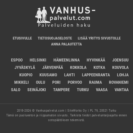
ETUSIVULLE
TIETOSUOJASELOSTE
LISÄÄ YRITYS SIVUSTOLLE
ANNA PALAUTETTA
ESPOO
HELSINKI
HÄMEENLINNA
HYVINKÄÄ
JOENSUU
JYVÄSKYLÄ
JÄRVENPÄÄ
KOKKOLA
KOTKA
KOUVOLA
KUOPIO
KUUSAMO
LAHTI
LAPPEENRANTA
LOHJA
MIKKELI
OULU
PORI
PORVOO
RAUMA
ROVANIEMI
SALO
SEINÄJOKI
TAMPERE
TURKU
VAASA
VANTAA
2018-2026 © Vanhuspalvelut.com | SiteWorks Oy | PL 79, 20521 Turku
Tämä on puolueeton ja riippumaton sivusto. Tarkista tiedot palveluntarjoajalta ennen
ostopäätöksen tekemistä.