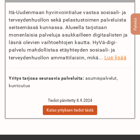
Itä-Uudenmaan hyvinvointialue vastaa sosiaali- ja
terveydenhuollon sekä pelastustoimen palveluista
Palvelut
seitsemässä kunnassa. Alueella tarjotaan
monenlaisia palveluja asukkailleen digitaalisten ja
läsnä olevien vaihtoehtojen kautta. HyVä-digi-
palvelu mahdollistaa etäyhteyden sosiaali- ja
Lue lisää
terveydenhuollon ammattilaisiin, mikä...
Yritys tarjoaa seuraavia palveluita:
asumispalvelut,
kuntoutus
Tiedot päivitetty 8.9.2024
Katso yrityksen tiedot tästä