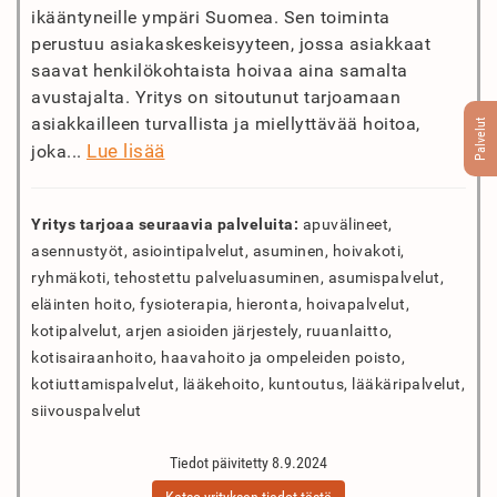
ikääntyneille ympäri Suomea. Sen toiminta
perustuu asiakaskeskeisyyteen, jossa asiakkaat
saavat henkilökohtaista hoivaa aina samalta
avustajalta. Yritys on sitoutunut tarjoamaan
asiakkailleen turvallista ja miellyttävää hoitoa,
Palvelut
Lue lisää
joka...
Yritys tarjoaa seuraavia palveluita:
apuvälineet,
asennustyöt, asiointipalvelut, asuminen, hoivakoti,
ryhmäkoti, tehostettu palveluasuminen, asumispalvelut,
eläinten hoito, fysioterapia, hieronta, hoivapalvelut,
kotipalvelut, arjen asioiden järjestely, ruuanlaitto,
kotisairaanhoito, haavahoito ja ompeleiden poisto,
kotiuttamispalvelut, lääkehoito, kuntoutus, lääkäripalvelut,
siivouspalvelut
Tiedot päivitetty 8.9.2024