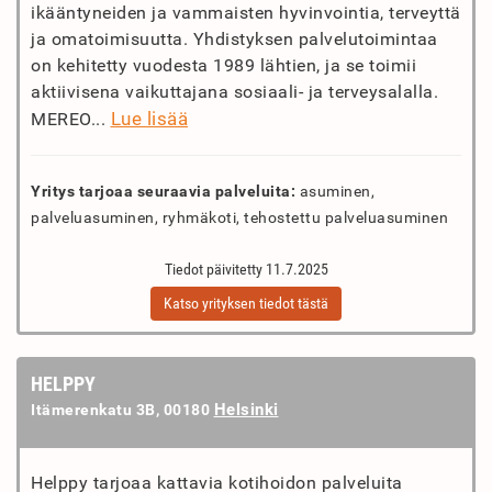
ikääntyneiden ja vammaisten hyvinvointia, terveyttä
ja omatoimisuutta. Yhdistyksen palvelutoimintaa
on kehitetty vuodesta 1989 lähtien, ja se toimii
aktiivisena vaikuttajana sosiaali- ja terveysalalla.
Lue lisää
MEREO...
Yritys tarjoaa seuraavia palveluita:
asuminen,
palveluasuminen, ryhmäkoti, tehostettu palveluasuminen
Tiedot päivitetty 11.7.2025
Katso yrityksen tiedot tästä
HELPPY
Helsinki
Itämerenkatu 3B, 00180
Helppy tarjoaa kattavia kotihoidon palveluita