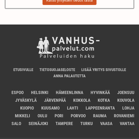
Katso yrityksen tiedot tästä
ETUSIVULLE
TIETOSUOJASELOSTE
LISÄÄ YRITYS SIVUSTOLLE
ANNA PALAUTETTA
ESPOO
HELSINKI
HÄMEENLINNA
HYVINKÄÄ
JOENSUU
JYVÄSKYLÄ
JÄRVENPÄÄ
KOKKOLA
KOTKA
KOUVOLA
KUOPIO
KUUSAMO
LAHTI
LAPPEENRANTA
LOHJA
MIKKELI
OULU
PORI
PORVOO
RAUMA
ROVANIEMI
SALO
SEINÄJOKI
TAMPERE
TURKU
VAASA
VANTAA