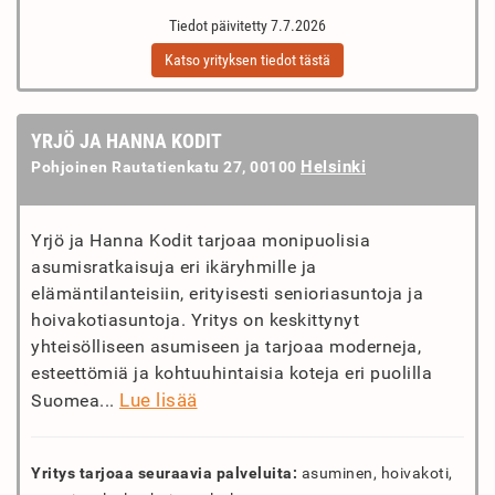
Tiedot päivitetty 7.7.2026
Katso yrityksen tiedot tästä
YRJÖ JA HANNA KODIT
Helsinki
Pohjoinen Rautatienkatu 27, 00100
Yrjö ja Hanna Kodit tarjoaa monipuolisia
asumisratkaisuja eri ikäryhmille ja
elämäntilanteisiin, erityisesti senioriasuntoja ja
hoivakotiasuntoja. Yritys on keskittynyt
yhteisölliseen asumiseen ja tarjoaa moderneja,
esteettömiä ja kohtuuhintaisia koteja eri puolilla
Lue lisää
Suomea...
Yritys tarjoaa seuraavia palveluita:
asuminen, hoivakoti,