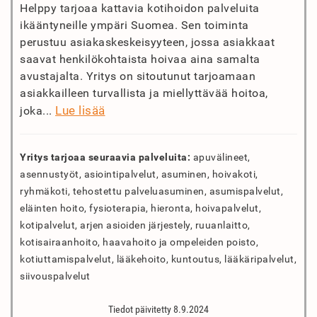
Helppy tarjoaa kattavia kotihoidon palveluita
ikääntyneille ympäri Suomea. Sen toiminta
perustuu asiakaskeskeisyyteen, jossa asiakkaat
saavat henkilökohtaista hoivaa aina samalta
avustajalta. Yritys on sitoutunut tarjoamaan
asiakkailleen turvallista ja miellyttävää hoitoa,
Lue lisää
joka...
Yritys tarjoaa seuraavia palveluita:
apuvälineet,
asennustyöt, asiointipalvelut, asuminen, hoivakoti,
ryhmäkoti, tehostettu palveluasuminen, asumispalvelut,
eläinten hoito, fysioterapia, hieronta, hoivapalvelut,
kotipalvelut, arjen asioiden järjestely, ruuanlaitto,
kotisairaanhoito, haavahoito ja ompeleiden poisto,
kotiuttamispalvelut, lääkehoito, kuntoutus, lääkäripalvelut,
siivouspalvelut
Tiedot päivitetty 8.9.2024