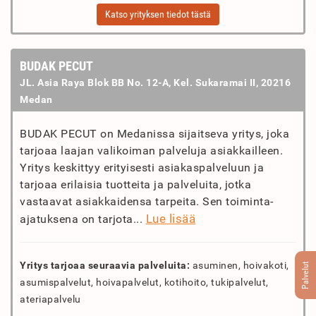
Katso yrityksen tiedot tästä
BUDAK PECUT
JL. Asia Raya Blok BB No. 12-A, Kel. Sukaramai II, 20216
Medan
BUDAK PECUT on Medanissa sijaitseva yritys, joka
tarjoaa laajan valikoiman palveluja asiakkailleen.
Yritys keskittyy erityisesti asiakaspalveluun ja
tarjoaa erilaisia tuotteita ja palveluita, jotka
vastaavat asiakkaidensa tarpeita. Sen toiminta-
Lue lisää
ajatuksena on tarjota...
Yritys tarjoaa seuraavia palveluita:
asuminen, hoivakoti,
Palvelut
asumispalvelut, hoivapalvelut, kotihoito, tukipalvelut,
ateriapalvelu