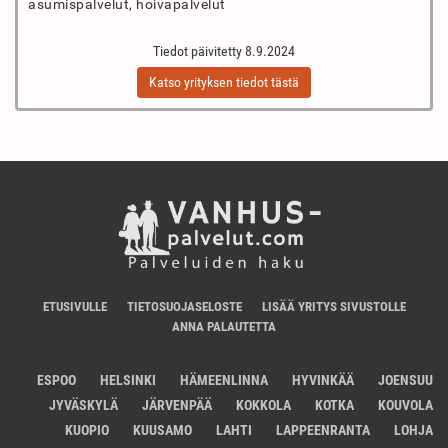
asumispalvelut, hoivapalvelut
Tiedot päivitetty 8.9.2024
Katso yrityksen tiedot tästä
ETUSIVULLE
TIETOSUOJASELOSTE
LISÄÄ YRITYS SIVUSTOLLE
ANNA PALAUTETTA
ESPOO
HELSINKI
HÄMEENLINNA
HYVINKÄÄ
JOENSUU
JYVÄSKYLÄ
JÄRVENPÄÄ
KOKKOLA
KOTKA
KOUVOLA
KUOPIO
KUUSAMO
LAHTI
LAPPEENRANTA
LOHJA