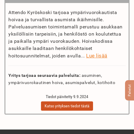
Attendo Kyröskoski tarjoaa ympärivuorokautista
hoivaa ja turvallista asumista ikäihmisille.
Palveluasumisen toimintamalli perustuu asukkaan
yksilöllisiin tarpeisiin, ja henkilöstö on koulutettua
ja paikalla ympäri vuorokauden. Hoivakodissa
asukkaille laaditaan henkilökohtaiset
Lue lisää
hoitosuunnitelmat, joiden avulla...
Yritys tarjoaa seuraavia palveluita:
asuminen,
ympärivuorokautinen hoiva, asumispalvelut, kotihoito
Palvelut
Tiedot päivitetty 9.9.2024
Katso yrityksen tiedot tästä