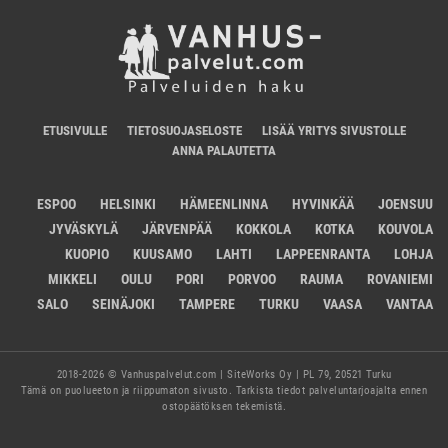
ETUSIVULLE
TIETOSUOJASELOSTE
LISÄÄ YRITYS SIVUSTOLLE
ANNA PALAUTETTA
ESPOO
HELSINKI
HÄMEENLINNA
HYVINKÄÄ
JOENSUU
JYVÄSKYLÄ
JÄRVENPÄÄ
KOKKOLA
KOTKA
KOUVOLA
KUOPIO
KUUSAMO
LAHTI
LAPPEENRANTA
LOHJA
MIKKELI
OULU
PORI
PORVOO
RAUMA
ROVANIEMI
SALO
SEINÄJOKI
TAMPERE
TURKU
VAASA
VANTAA
2018-2026 © Vanhuspalvelut.com | SiteWorks Oy | PL 79, 20521 Turku
Tämä on puolueeton ja riippumaton sivusto. Tarkista tiedot palveluntarjoajalta ennen
ostopäätöksen tekemistä.