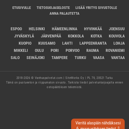
ETUSIVULLE
TIETOSUOJASELOSTE
LISÄÄ YRITYS SIVUSTOLLE
ANNA PALAUTETTA
ESPOO
HELSINKI
HÄMEENLINNA
HYVINKÄÄ
JOENSUU
JYVÄSKYLÄ
JÄRVENPÄÄ
KOKKOLA
KOTKA
KOUVOLA
KUOPIO
KUUSAMO
LAHTI
LAPPEENRANTA
LOHJA
MIKKELI
OULU
PORI
PORVOO
RAUMA
ROVANIEMI
SALO
SEINÄJOKI
TAMPERE
TURKU
VAASA
VANTAA
2018-2026 © Vanhuspalvelut.com | SiteWorks Oy | PL 79, 20521 Turku
Tämä on puolueeton ja riippumaton sivusto. Tarkista tiedot palveluntarjoajalta ennen
ostopäätöksen tekemistä.
Vieritä alaspäin nähdäksesi
6
⇧
muun yrityksen tiedot