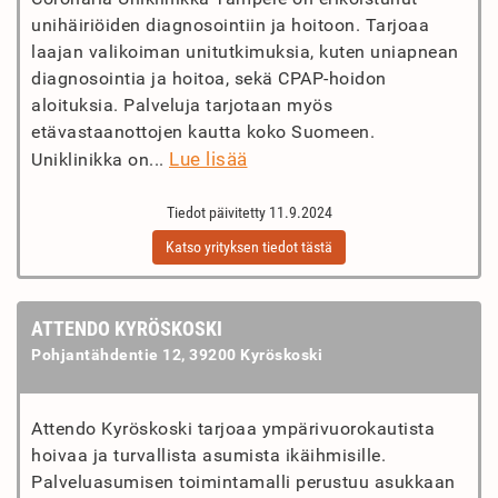
unihäiriöiden diagnosointiin ja hoitoon. Tarjoaa
laajan valikoiman unitutkimuksia, kuten uniapnean
diagnosointia ja hoitoa, sekä CPAP-hoidon
aloituksia. Palveluja tarjotaan myös
etävastaanottojen kautta koko Suomeen.
Lue lisää
Uniklinikka on...
Tiedot päivitetty 11.9.2024
Katso yrityksen tiedot tästä
ATTENDO KYRÖSKOSKI
Pohjantähdentie 12, 39200 Kyröskoski
Attendo Kyröskoski tarjoaa ympärivuorokautista
hoivaa ja turvallista asumista ikäihmisille.
Palveluasumisen toimintamalli perustuu asukkaan