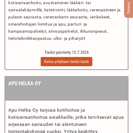
kotisairaanhoito, avustaminen lääkäri- tai
Palvelut
sairaalakäynnillä, katetrointi, lääkehoito, verenpaineen ja
pulssin seuranta, verensokerin seuranta, verikokeet,
omaishoitajan lomitus ja apu, parturi- ja
kampaamopalvelut, siivouspalvelut, ikkunanpesut,
tietotekniikkaopastus, ulko- ja pihatyöt
Tiedot päivitetty 13.7.2026
Katso yrityksen tiedot tästä
APU HELKA OY
Apu Helka Oy tarjoaa kotihoitoa ja
kotisairaanhoitoa asiakkaille, jotka tarvitsevat apua
arjessaan sairauden tai alentuneen
toimintakykynsä vuoksi. Yritys keskittyy