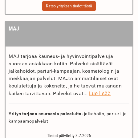
Katso yrityksen tiedot tästä
MAJ
MAJ tarjoaa kauneus- ja hyvinvointipalveluja
suoraan asiakkaan kotiin. Palvelut sisältävät
jalkahoidot, parturi-kampaajan, kosmetologin ja
meikkaajan palvelut. MAJ:n ammattilaiset ovat
koulutettuja ja kokeneita, ja he tuovat mukanaan
Lue lisää
kaiken tarvittavan. Palvelut ovat...
Yritys tarjoaa seuraavia palveluita:
jalkahoito, parturi- ja
kampaamopalvelut
Tiedot päivitetty 3.7.2026