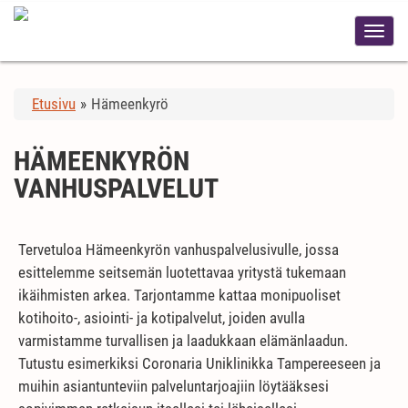
Etusivu
»
Hämeenkyrö
HÄMEENKYRÖN
VANHUSPALVELUT
Tervetuloa Hämeenkyrön vanhuspalvelusivulle, jossa
esittelemme seitsemän luotettavaa yritystä tukemaan
ikäihmisten arkea. Tarjontamme kattaa monipuoliset
kotihoito-, asiointi- ja kotipalvelut, joiden avulla
varmistamme turvallisen ja laadukkaan elämänlaadun.
Tutustu esimerkiksi Coronaria Uniklinikka Tampereeseen ja
muihin asiantunteviin palveluntarjoajiin löytääksesi