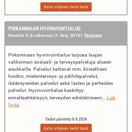
Katso yrityksen tiedot tästä
PIRKANMAAN HYVINVOINTIALUE
Tampere
Niveltie 5, G-rakennus (1. krs), 33101
Pirkanmaan hyvinvointialue tarjoaa laajan
valikoiman sosiaali- ja terveyspalveluja alueen
asukkaille. Palvelut kattavat mm. kiireellisen
hoidon, mielenterveys- ja päihdepalvelut,
ikääntyneiden palvelut sekä lasten ja perheiden
palvelut. Hyvinvointialue keskittyy
Lue
ennaltaehkäisyyn, terveyden edistämiseen...
lisää
Tiedot päivitetty 8.9.2024
Katso yrityksen tiedot tästä