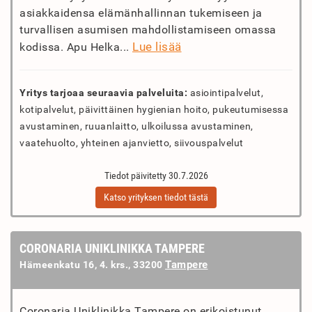
asiakkaidensa elämänhallinnan tukemiseen ja
turvallisen asumisen mahdollistamiseen omassa
Lue lisää
kodissa. Apu Helka...
Yritys tarjoaa seuraavia palveluita:
asiointipalvelut,
kotipalvelut, päivittäinen hygienian hoito, pukeutumisessa
avustaminen, ruuanlaitto, ulkoilussa avustaminen,
vaatehuolto, yhteinen ajanvietto, siivouspalvelut
Tiedot päivitetty 30.7.2026
Katso yrityksen tiedot tästä
CORONARIA UNIKLINIKKA TAMPERE
Tampere
Hämeenkatu 16, 4. krs., 33200
Coronaria Uniklinikka Tampere on erikoistunut