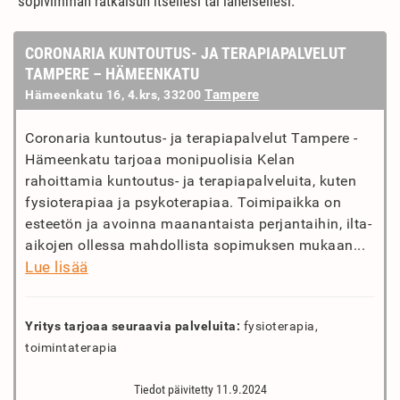
sopivimman ratkaisun itsellesi tai läheisellesi.
CORONARIA KUNTOUTUS- JA TERAPIAPALVELUT
TAMPERE – HÄMEENKATU
Tampere
Hämeenkatu 16, 4.krs, 33200
Coronaria kuntoutus- ja terapiapalvelut Tampere -
Hämeenkatu tarjoaa monipuolisia Kelan
rahoittamia kuntoutus- ja terapiapalveluita, kuten
fysioterapiaa ja psykoterapiaa. Toimipaikka on
esteetön ja avoinna maanantaista perjantaihin, ilta-
aikojen ollessa mahdollista sopimuksen mukaan...
Lue lisää
Yritys tarjoaa seuraavia palveluita:
fysioterapia,
toimintaterapia
Tiedot päivitetty 11.9.2024