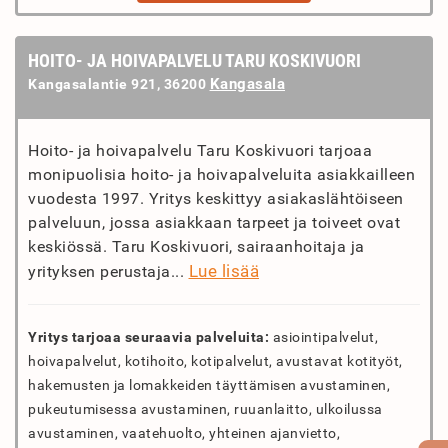
HOITO- JA HOIVAPALVELU TARU KOSKIVUORI
Kangasala
Kangasalantie 921, 36200
Hoito- ja hoivapalvelu Taru Koskivuori tarjoaa
monipuolisia hoito- ja hoivapalveluita asiakkailleen
vuodesta 1997. Yritys keskittyy asiakaslähtöiseen
palveluun, jossa asiakkaan tarpeet ja toiveet ovat
keskiössä. Taru Koskivuori, sairaanhoitaja ja
Lue lisää
yrityksen perustaja...
Yritys tarjoaa seuraavia palveluita:
asiointipalvelut,
hoivapalvelut, kotihoito, kotipalvelut, avustavat kotityöt,
hakemusten ja lomakkeiden täyttämisen avustaminen,
pukeutumisessa avustaminen, ruuanlaitto, ulkoilussa
avustaminen, vaatehuolto, yhteinen ajanvietto,