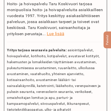
Hoito- ja hoivapalvelu Taru Koskivuori tarjoaa
monipuolisia hoito- ja hoivapalveluita asiakkailleen
vuodesta 1997. Yritys keskittyy asiakaslähtöiseen
palveluun, jossa asiakkaan tarpeet ja toiveet ovat
keskiössä. Taru Koskivuori, sairaanhoitaja ja
Lue lisää
yrityksen perustaja...
Palvelut
Yritys tarjoaa seuraavia palveluita:
asiointipalvelut,
hoivapalvelut, kotihoito, kotipalvelut, avustavat kotityöt,
hakemusten ja lomakkeiden täyttämisen avustaminen,
pukeutumisessa avustaminen, ruuanlaitto, ulkoilussa
avustaminen, vaatehuolto, yhteinen ajanvietto,
kotisairaanhoito, avustaminen lääkäri- tai
sairaalakäynnillä, katetrointi, lääkehoito, verenpaineen ja
pulssin seuranta, verensokerin seuranta, verikokeet,
omaishoitajan lomitus ja apu, parturi- ja
kampaamopalvelut, siivouspalvelut, ikkunanpesut,
tietotekniikkaopastus, ulko- ja pihatyöt