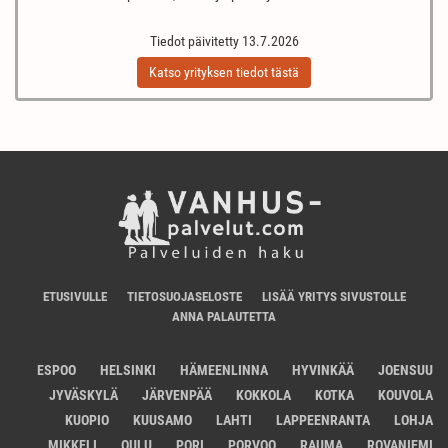
Tiedot päivitetty 13.7.2026
Katso yrityksen tiedot tästä
ETUSIVULLE
TIETOSUOJASELOSTE
LISÄÄ YRITYS SIVUSTOLLE
ANNA PALAUTETTA
ESPOO
HELSINKI
HÄMEENLINNA
HYVINKÄÄ
JOENSUU
JYVÄSKYLÄ
JÄRVENPÄÄ
KOKKOLA
KOTKA
KOUVOLA
KUOPIO
KUUSAMO
LAHTI
LAPPEENRANTA
LOHJA
MIKKELI
OULU
PORI
PORVOO
RAUMA
ROVANIEMI