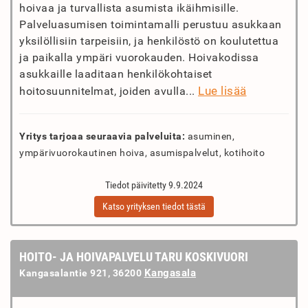
hoivaa ja turvallista asumista ikäihmisille.
Palveluasumisen toimintamalli perustuu asukkaan
yksilöllisiin tarpeisiin, ja henkilöstö on koulutettua
ja paikalla ympäri vuorokauden. Hoivakodissa
asukkaille laaditaan henkilökohtaiset
Lue lisää
hoitosuunnitelmat, joiden avulla...
Yritys tarjoaa seuraavia palveluita:
asuminen,
ympärivuorokautinen hoiva, asumispalvelut, kotihoito
Tiedot päivitetty 9.9.2024
Katso yrityksen tiedot tästä
HOITO- JA HOIVAPALVELU TARU KOSKIVUORI
Kangasala
Kangasalantie 921, 36200