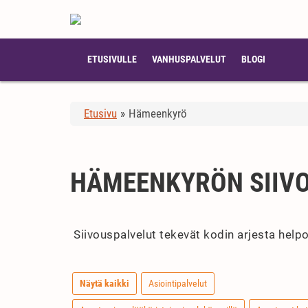
ETUSIVULLE
VANHUSPALVELUT
BLOGI
Etusivu
»
Hämeenkyrö
HÄMEENKYRÖN SIIV
Siivouspalvelut tekevät kodin arjesta helpo
Näytä kaikki
Asiointipalvelut