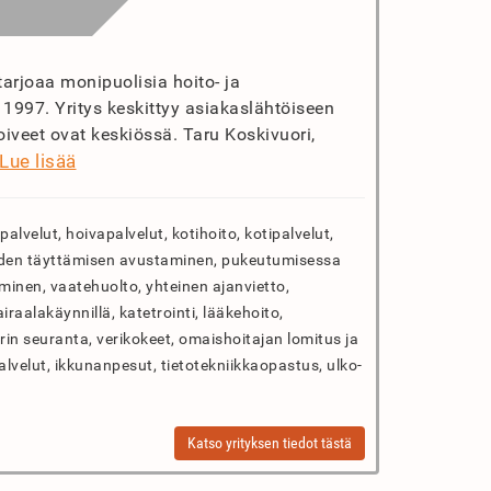
tarjoaa monipuolisia hoito- ja
 1997. Yritys keskittyy asiakaslähtöiseen
oiveet ovat keskiössä. Taru Koskivuori,
Lue lisää
palvelut, hoivapalvelut, kotihoito, kotipalvelut,
iden täyttämisen avustaminen, pukeutumisessa
minen, vaatehuolto, yhteinen ajanvietto,
iraalakäynnillä, katetrointi, lääkehoito,
rin seuranta, verikokeet, omaishoitajan lomitus ja
lvelut, ikkunanpesut, tietotekniikkaopastus, ulko-
Katso yrityksen tiedot tästä