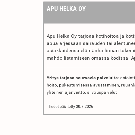
APU HELKA OY
Apu Helka Oy tarjoaa kotihoitoa ja koti
apua arjessaan sairauden tai alentunee
asiakkaidensa elämänhallinnan tukemi
mahdollistamiseen omassa kodissa. Ap
Yritys tarjoaa seuraavia palveluita:
asiointi
hoito, pukeutumisessa avustaminen, ruuanla
yhteinen ajanvietto, siivouspalvelut
Tiedot päivitetty 30.7.2026