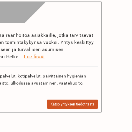
sairaanhoitoa asiakkaille, jotka tarvitsevat
n toimintakykynsä vuoksi. Yritys keskittyy
seen ja turvallisen asumisen
Lue lisää
u Helka...
palvelut, kotipalvelut, päivittäinen hygienian
itto, ulkoilussa avustaminen, vaatehuolto,
Katso yrityksen tiedot tästä