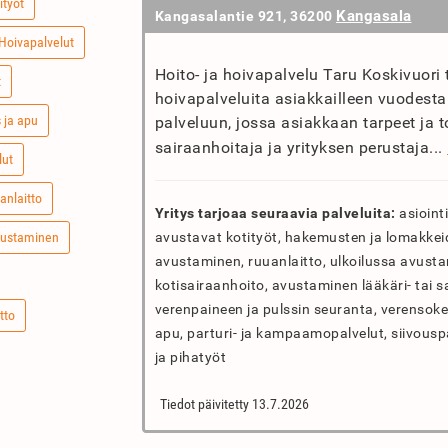
ityöt
Kangasala
Kangasalantie 921, 36200
Hoivapalvelut
Hoito- ja hoivapalvelu Taru Koskivuori 
t
hoivapalveluita asiakkailleen vuodesta
 ja apu
palveluun, jossa asiakkaan tarpeet ja t
sairaanhoitaja ja yrityksen perustaja...
lut
anlaitto
Yritys tarjoaa seuraavia palveluita:
asiointi
vustaminen
avustavat kotityöt, hakemusten ja lomakke
avustaminen, ruuanlaitto, ulkoilussa avusta
kotisairaanhoito, avustaminen lääkäri- tai sa
verenpaineen ja pulssin seuranta, verensoke
tto
apu, parturi- ja kampaamopalvelut, siivouspa
ja pihatyöt
Tiedot päivitetty 13.7.2026