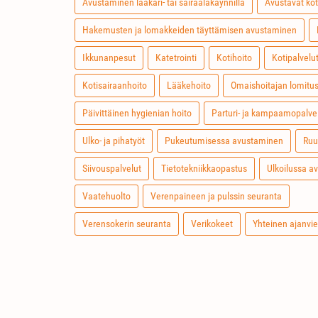
Avustaminen lääkäri- tai sairaalakäynnillä
Avustavat kot
Hakemusten ja lomakkeiden täyttämisen avustaminen
Ikkunanpesut
Katetrointi
Kotihoito
Kotipalvelu
Kotisairaanhoito
Lääkehoito
Omaishoitajan lomitus
Päivittäinen hygienian hoito
Parturi- ja kampaamopalve
Ulko- ja pihatyöt
Pukeutumisessa avustaminen
Ruu
Siivouspalvelut
Tietotekniikkaopastus
Ulkoilussa a
Vaatehuolto
Verenpaineen ja pulssin seuranta
Verensokerin seuranta
Verikokeet
Yhteinen ajanvie