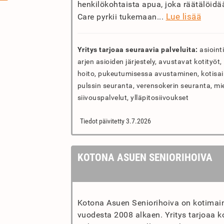
henkilökohtaista apua, joka räätälöi
Lue lisää
Care pyrkii tukemaan...
Yritys tarjoaa seuraavia palveluita:
asiointi
arjen asioiden järjestely, avustavat kotityöt
hoito, pukeutumisessa avustaminen, kotisaira
pulssin seuranta, verensokerin seuranta, mie
siivouspalvelut, ylläpitosiivoukset
Tiedot päivitetty 3.7.2026
KOTONA ASUEN SENIORIHOIVA
Kotona Asuen Seniorihoiva on kotimain
vuodesta 2008 alkaen. Yritys tarjoaa k