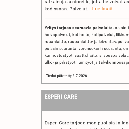
ratkaisuja senioreille, jotta he voivat a
Lue lisää
kodissaan. Palvelut...
Yritys tarjoaa seuraavia palveluita:
asioint
hoivapalvelut, kotihoito, kotipalvelut, liikk
ruuanlaitto, ruuoanlaitto- ja leivonta-apu, v
pulssin seuranta, verensokerin seuranta, oma
kunnostustyöt, saattohoito, siivouspalvelut, 
ulko- ja pihatyöt, lumityöt ja talvikunnossa
Tiedot päivitetty 6.7.2026
ESPERI CARE
Esperi Care tarjoaa monipuolisia ja laa