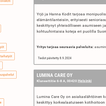
oivakoti
Yrjö ja Hanna Kodit tarjoaa monipuolisi
elämäntilanteisiin, erityisesti senioria
keskittynyt yhteisölliseen asumiseen j
kohtuuhintaisia koteja eri puolilla Suo
työt
Yritys tarjoaa seuraavia palveluita:
asumine
tarhatyöt
Tiedot päivitetty 8.9.2024
LUMINA CARE OY
ouspalvelut
Helsinki
Klaneettitie 6-8 A, 00420
Lumina Care Oy on asiakaslähtöinen koti
keskittyy korkealaatuiseen kotihoitoon 
ta