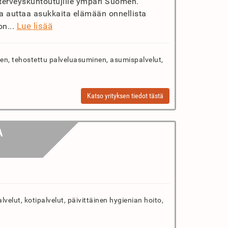
terveyskuntoutujille ympäri Suomen.
 ja auttaa asukkaita elämään onnellista
Lue lisää
on...
n, tehostettu palveluasuminen, asumispalvelut,
Katso yrityksen tiedot tästä
A
velut, kotipalvelut, päivittäinen hygienian hoito,