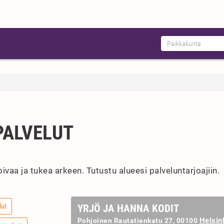
PALVELUT
ivaa ja tukea arkeen. Tutustu alueesi palveluntarjoajiin.
lut
YRJÖ JA HANNA KODIT
Helsin
Pohjoinen Rautatienkatu 27, 00100