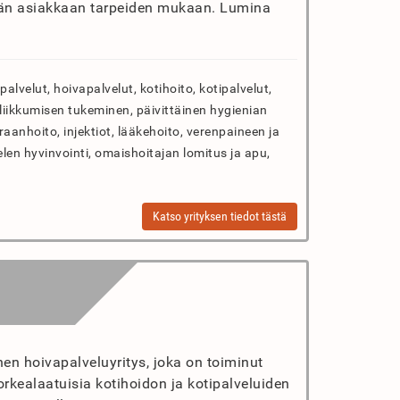
dään asiakkaan tarpeiden mukaan. Lumina
palvelut, hoivapalvelut, kotihoito, kotipalvelut,
, liikkumisen tukeminen, päivittäinen hygienian
anhoito, injektiot, lääkehoito, verenpaineen ja
len hyvinvointi, omaishoitajan lomitus ja apu,
Katso yrityksen tiedot tästä
en hoivapalveluyritys, joka on toiminut
orkealaatuisia kotihoidon ja kotipalveluiden