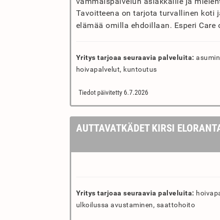
vammaispalvelun asiakkaille ja mielen
Tavoitteena on tarjota turvallinen koti
elämää omilla ehdoillaan. Esperi Care 
Yritys tarjoaa seuraavia palveluita:
asumine
hoivapalvelut, kuntoutus
Tiedot päivitetty 6.7.2026
AUTTAVATKÄDET KIRSI ELORANT
Yritys tarjoaa seuraavia palveluita:
hoivapal
ulkoilussa avustaminen, saattohoito