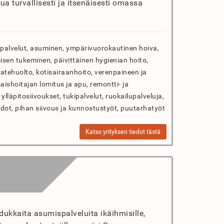
sua turvallisesti ja itsenäisesti omassa
ipalvelut, asuminen, ympärivuorokautinen hoiva,
umisen tukeminen, päivittäinen hygienian hoito,
aatehuolto, kotisairaanhoito, verenpaineen ja
ishoitajan lomitus ja apu, remontti- ja
ylläpitosiivoukset, tukipalvelut, ruokailupalveluja,
pidot, pihan siivous ja kunnostustyöt, puutarhatyöt
Katso yrityksen tiedot tästä
dukkaita asumispalveluita ikäihmisille,