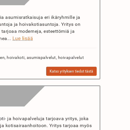
a asumisratkaisuja eri ikäryhmille ja
suntoja ja hoivakotiasuntoja. Yritys on
a tarjoaa moderneja, esteettömiä ja
Lue lisää
mea...
n, hoivakoti, asumispalvelut, hoivapalvelut
Katso yrityksen tiedot tästä
- ja hoivapalveluja tarjoava yritys, joka
ja kotisairaanhoitoon. Yritys tarjoaa myös