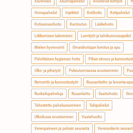
Asuminen
Asumispalvelut
Avustavat kotityöt
H
Hoivapalvelut
Injektiot
Kotihoito
Kotipalvelut
Kotisairaanhoito
Kuntoutus
Lääkehoito
Liikkumisen tukeminen
Lumityöt ja talvikunnossapidot
Mielen hyvinvointi
Omaishoitajan lomitus ja apu
Päivittäinen hygienian hoito
Pihan siivous ja kunnostus
Ulko- ja pihatyöt
Pukeutumisessa avustaminen
Puu
Remontti- ja kunnostustyöt
Ruuoanlaitto- ja leivonta-apu
Ruokailupalveluja
Ruuanlaitto
Saattohoito
Siiv
Tehostettu palveluasuminen
Tukipalvelut
Ulkoilussa avustaminen
Vaatehuolto
Verenpaineen ja pulssin seuranta
Verensokerin seuran