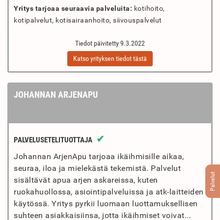
Yritys tarjoaa seuraavia palveluita:
kotihoito,
kotipalvelut, kotisairaanhoito, siivouspalvelut
Tiedot päivitetty 9.3.2022
Katso yrityksen tiedot tästä
JOHANNAN ARJENAPU
✔
PALVELUSETELITUOTTAJA
Johannan ArjenApu tarjoaa ikäihmisille aikaa,
seuraa, iloa ja mielekästä tekemistä. Palvelut
Palvelut
sisältävät apua arjen askareissa, kuten
ruokahuollossa, asiointipalveluissa ja atk-laitteiden
käytössä. Yritys pyrkii luomaan luottamuksellisen
suhteen asiakkaisiinsa, jotta ikäihmiset voivat...