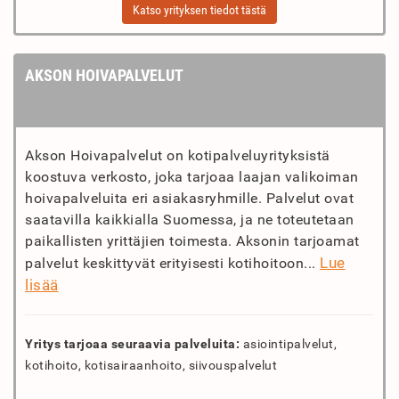
Katso yrityksen tiedot tästä
AKSON HOIVAPALVELUT
Akson Hoivapalvelut on kotipalveluyrityksistä
koostuva verkosto, joka tarjoaa laajan valikoiman
hoivapalveluita eri asiakasryhmille. Palvelut ovat
saatavilla kaikkialla Suomessa, ja ne toteutetaan
paikallisten yrittäjien toimesta. Aksonin tarjoamat
Lue
palvelut keskittyvät erityisesti kotihoitoon...
lisää
Yritys tarjoaa seuraavia palveluita:
asiointipalvelut,
kotihoito, kotisairaanhoito, siivouspalvelut