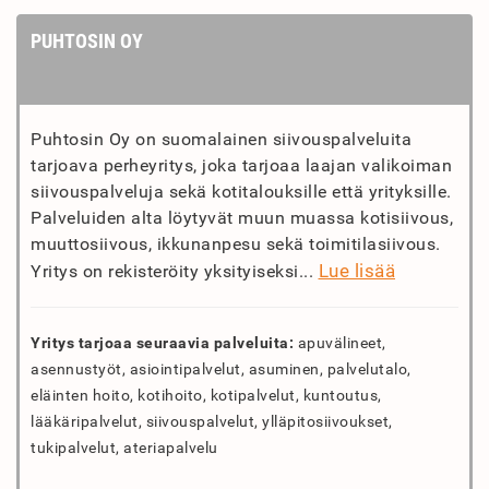
PUHTOSIN OY
Puhtosin Oy on suomalainen siivouspalveluita
tarjoava perheyritys, joka tarjoaa laajan valikoiman
siivouspalveluja sekä kotitalouksille että yrityksille.
Palveluiden alta löytyvät muun muassa kotisiivous,
muuttosiivous, ikkunanpesu sekä toimitilasiivous.
Lue lisää
Yritys on rekisteröity yksityiseksi...
Yritys tarjoaa seuraavia palveluita:
apuvälineet,
asennustyöt, asiointipalvelut, asuminen, palvelutalo,
eläinten hoito, kotihoito, kotipalvelut, kuntoutus,
lääkäripalvelut, siivouspalvelut, ylläpitosiivoukset,
tukipalvelut, ateriapalvelu