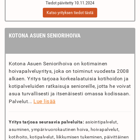
Tiedot päivitetty 10.11.2024
Katso yrityksen tiedot tästä
KOTONA ASUEN SENIORIHOIVA
Kotona Asuen Seniorihoiva on kotimainen
hoivapalveluyritys, joka on toiminut vuodesta 2008
alkaen. Yritys tarjoaa korkealaatuisia kotihoidon ja
kotipalveluiden ratkaisuja senioreille, jotta he voivat
asua turvallisesti ja itsenäisesti omassa kodissaan.
Lue lisää
Palvelut...
Yritys tarjoaa seuraavia palveluita:
asiointipalvelut,
asuminen, ympärivuorokautinen hoiva, hoivapalvelut,
kotihoito, kotipalvelut, liikkumisen tukeminen, päivittäinen