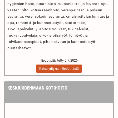
hygienian hoito, ruuanlaitto, ruuoanlaitto- ja leivonta-apu,
vaatehuolto, kotisairaanhoito, verenpaineen ja pulssin
seuranta, verensokerin seuranta, omaishoitajan lomitus ja
apu, remontti- ja kunnostustyöt, saattohoito,
siivouspalvelut, ylläpitosiivoukset, tukipalvelut,
ruokailupalveluja, ulko- ja pihatyöt, lumityöt ja
talvikunnossapidot, pihan siivous ja kunnostustyöt,
puutarhatyöt
Tiedot päivitetty 6.7.2026
Katso yrityksen tiedot tästä
KESKIUUDENMAAN KOTIHOITO