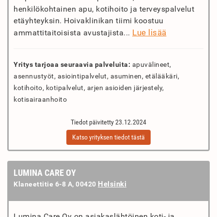
henkilökohtainen apu, kotihoito ja terveyspalvelut
etäyhteyksin. Hoivaklinikan tiimi koostuu
Lue lisää
ammattitaitoisista avustajista...
Yritys tarjoaa seuraavia palveluita:
apuvälineet,
asennustyöt, asiointipalvelut, asuminen, etälääkäri,
kotihoito, kotipalvelut, arjen asioiden järjestely,
kotisairaanhoito
Tiedot päivitetty 23.12.2024
Katso yrityksen tiedot tästä
LUMINA CARE OY
Helsinki
Klaneettitie 6-8 A, 00420
Lumina Care Oy on asiakaslähtöinen koti- ja