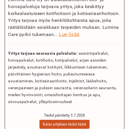
hoivapalveluja tarjoava yritys, joka keskittyy
korkealaatuiseen kotihoitoon ja kotisairaanhoitoon.
Yritys tarjoaa myös henkilökohtaista apua, joka
räätälöidään asiakkaan tarpeiden mukaan. Lumina
Lue lisää
Care pyrkii tukemaan...
Yritys tarjoaa seuraavia palveluita:
asiointipalvelut,
hoivapalvelut, kotihoito, kotipalvelut, arjen asioiden
järjestely, avustavat kotityöt, liikkumisen tukeminen,
päivittäinen hygienian hoito, pukeutumisessa
avustaminen, kotisairaanhoito, injektiot, lääkehoito,
verenpaineen ja pulssin seuranta, verensokerin seuranta,
mielen hyvinvointi, omaishoitajan lomitus ja apu,
siivouspalvelut, ylläpitosiivoukset
Tiedot päivitetty 3.7.2026
Katso yrityksen tiedot tästä