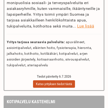
monipuolisia sosiaali- ja terveyspalveluita eri
asiakasryhmille, kuten vammaisille, ikääntyneille ja
lapsiperheille. Yritys toimii ympäri Suomea ja
tarjoaa asiakkailleen henkilökohtaista apua,
Lue lisää
tukipalveluita, kotihoitoa sekä muita...
Yritys tarjoaa seuraavia palveluita:
apuvälineet,
asiointipalvelut, eläinten hoito, fysioterapia, hieronta,
jalkahoito, kotihoito, kotilääkäri, kotipalvelut, arjen
asioiden järjestely, kotisairaanhoito, siivouspalvelut,
tukipalvelut, ateriapalvelu
Tiedot päivitetty 6.7.2026
Katso yrityksen tiedot tästä
KOTIPALVELU KASTEHELMI