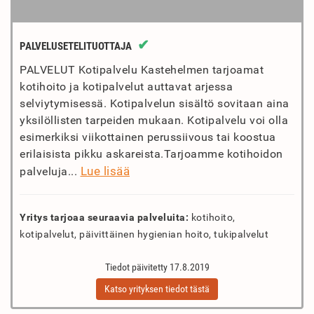
✔
PALVELUSETELITUOTTAJA
PALVELUT Kotipalvelu Kastehelmen tarjoamat
kotihoito ja kotipalvelut auttavat arjessa
selviytymisessä. Kotipalvelun sisältö sovitaan aina
yksilöllisten tarpeiden mukaan. Kotipalvelu voi olla
esimerkiksi viikottainen perussiivous tai koostua
erilaisista pikku askareista.Tarjoamme kotihoidon
Lue lisää
palveluja...
Yritys tarjoaa seuraavia palveluita:
kotihoito,
kotipalvelut, päivittäinen hygienian hoito, tukipalvelut
Tiedot päivitetty 17.8.2019
Katso yrityksen tiedot tästä