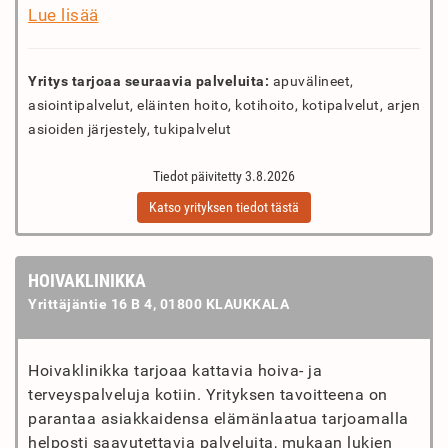
Lue lisää
Yritys tarjoaa seuraavia palveluita:
apuvälineet,
asiointipalvelut, eläinten hoito, kotihoito, kotipalvelut, arjen
asioiden järjestely, tukipalvelut
Tiedot päivitetty 3.8.2026
Katso yrityksen tiedot tästä
HOIVAKLINIKKA
Yrittäjäntie 16 B 4, 01800 KLAUKKALA
Hoivaklinikka tarjoaa kattavia hoiva- ja
terveyspalveluja kotiin. Yrityksen tavoitteena on
parantaa asiakkaidensa elämänlaatua tarjoamalla
helposti saavutettavia palveluita, mukaan lukien