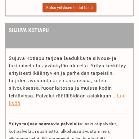
Katso yrityksen tiedot tästä
SUJUVA KOTIAPU
Sujuva Kotiapu tarjoaa laadukkaita siivous- ja
tukipalveluita Jyväskylän alueella. Yritys keskittyy
erityisesti ikääntyvien ja perheiden tarpeisiin,
tarjoten avustusta arjen askareissa, kuten
siivouksessa, ruoanlaitossa ja muissa kodin
Lue
tehtävissä. Palvelut räätälöidään asiakkaan...
lisää
Yritys tarjoaa seuraavia palveluita:
asiointipalvelut,
kotipalvelut, ruuanlaitto, ulkoilussa avustaminen,
siivouspalvelut, ikkunanpesut, ulko- ja pihatyöt,