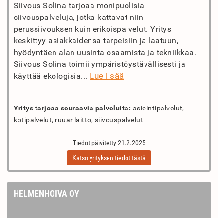
Siivous Solina tarjoaa monipuolisia
siivouspalveluja, jotka kattavat niin
perussiivouksen kuin erikoispalvelut. Yritys
keskittyy asiakkaidensa tarpeisiin ja laatuun,
hyödyntäen alan uusinta osaamista ja tekniikkaa.
Siivous Solina toimii ympäristöystävällisesti ja
Lue lisää
käyttää ekologisia...
Yritys tarjoaa seuraavia palveluita:
asiointipalvelut,
kotipalvelut, ruuanlaitto, siivouspalvelut
Tiedot päivitetty 21.2.2025
Katso yrityksen tiedot tästä
HELMENHOIVA OY