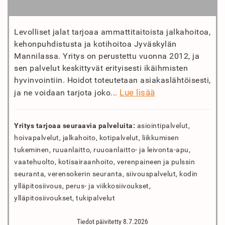
Levolliset jalat tarjoaa ammattitaitoista jalkahoitoa,
kehonpuhdistusta ja kotihoitoa Jyväskylän
Mannilassa. Yritys on perustettu vuonna 2012, ja
sen palvelut keskittyvät erityisesti ikäihmisten
hyvinvointiin. Hoidot toteutetaan asiakaslähtöisesti,
Lue lisää
ja ne voidaan tarjota joko...
Yritys tarjoaa seuraavia palveluita:
asiointipalvelut,
hoivapalvelut, jalkahoito, kotipalvelut, liikkumisen
tukeminen, ruuanlaitto, ruuoanlaitto- ja leivonta-apu,
vaatehuolto, kotisairaanhoito, verenpaineen ja pulssin
seuranta, verensokerin seuranta, siivouspalvelut, kodin
ylläpitosiivous, perus- ja viikkosiivoukset,
ylläpitosiivoukset, tukipalvelut
Tiedot päivitetty 8.7.2026