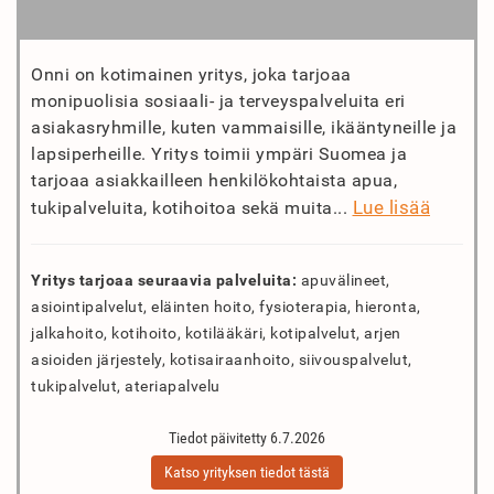
Onni on kotimainen yritys, joka tarjoaa
monipuolisia sosiaali- ja terveyspalveluita eri
asiakasryhmille, kuten vammaisille, ikääntyneille ja
lapsiperheille. Yritys toimii ympäri Suomea ja
tarjoaa asiakkailleen henkilökohtaista apua,
Lue lisää
tukipalveluita, kotihoitoa sekä muita...
Yritys tarjoaa seuraavia palveluita:
apuvälineet,
asiointipalvelut, eläinten hoito, fysioterapia, hieronta,
jalkahoito, kotihoito, kotilääkäri, kotipalvelut, arjen
asioiden järjestely, kotisairaanhoito, siivouspalvelut,
tukipalvelut, ateriapalvelu
Tiedot päivitetty 6.7.2026
Katso yrityksen tiedot tästä