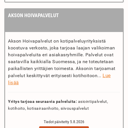
AKSON HOIVAPALVELUT
Akson Hoivapalvelut on kotipalveluyrityksistä
koostuva verkosto, joka tarjoaa laajan valikoiman
hoivapalveluita eri asiakasryhmille. Palvelut ovat
saatavilla kaikkialla Suomessa, ja ne toteutetaan
paikallisten yrittäjien toimesta. Aksonin tarjoamat
Lue
palvelut keskittyvät erityisesti kotihoitoon...
lisää
Yritys tarjoaa seuraavia palveluita:
asiointipalvelut,
kotihoito, kotisairaanhoito, siivouspalvelut
Tiedot päivitetty 5.8.2026