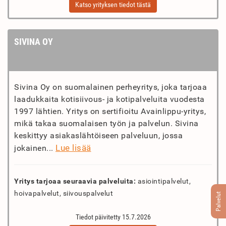
Katso yrityksen tiedot tästä
SIVINA OY
Sivina Oy on suomalainen perheyritys, joka tarjoaa
laadukkaita kotisiivous- ja kotipalveluita vuodesta
1997 lähtien. Yritys on sertifioitu Avainlippu-yritys,
mikä takaa suomalaisen työn ja palvelun. Sivina
keskittyy asiakaslähtöiseen palveluun, jossa
Lue lisää
jokainen...
Yritys tarjoaa seuraavia palveluita:
asiointipalvelut,
hoivapalvelut, siivouspalvelut
Palvelut
Tiedot päivitetty 15.7.2026