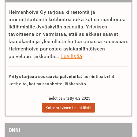
Helmenhoiva Oy tarjoaa kiireetöntä ja
ammattitaitoista kotihoitoa sekä kotisairaanhoitoa
ikäihmisille Jyväskylän seudulla. Yrityksen
tavoitteena on varmistaa, että asiakkaat saavat
laadukasta ja yksilöllistä hoitoa omassa kodissaan.
Helmenhoiva panostaa asiakaslähtöiseen
Lue lisää
palveluun raikkaalla...
Yritys tarjoaa seuraavia palveluita:
asiointipalvelut,
kotihoito, kotisairaanhoito, lääkehoito
Tiedot päivitetty 4.2.2025
Katso yrityksen tiedot tästä
ONNI