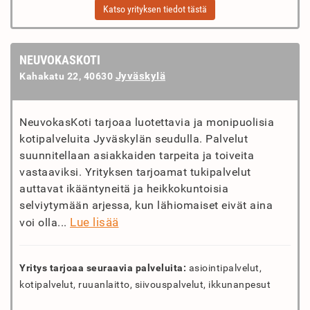
Katso yrityksen tiedot tästä
NEUVOKASKOTI
Jyväskylä
Kahakatu 22, 40630
NeuvokasKoti tarjoaa luotettavia ja monipuolisia
kotipalveluita Jyväskylän seudulla. Palvelut
suunnitellaan asiakkaiden tarpeita ja toiveita
vastaaviksi. Yrityksen tarjoamat tukipalvelut
auttavat ikääntyneitä ja heikkokuntoisia
selviytymään arjessa, kun lähiomaiset eivät aina
Lue lisää
voi olla...
Yritys tarjoaa seuraavia palveluita:
asiointipalvelut,
kotipalvelut, ruuanlaitto, siivouspalvelut, ikkunanpesut