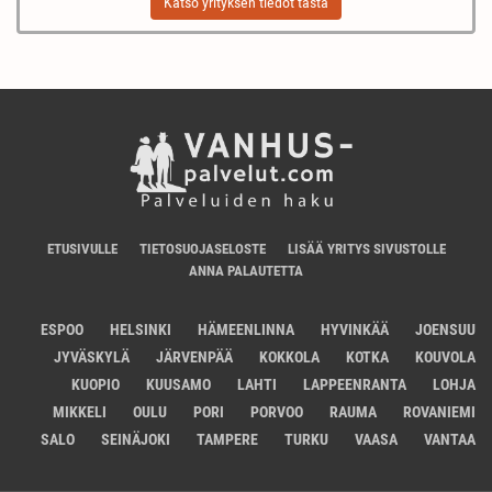
Katso yrityksen tiedot tästä
ETUSIVULLE
TIETOSUOJASELOSTE
LISÄÄ YRITYS SIVUSTOLLE
ANNA PALAUTETTA
ESPOO
HELSINKI
HÄMEENLINNA
HYVINKÄÄ
JOENSUU
JYVÄSKYLÄ
JÄRVENPÄÄ
KOKKOLA
KOTKA
KOUVOLA
KUOPIO
KUUSAMO
LAHTI
LAPPEENRANTA
LOHJA
MIKKELI
OULU
PORI
PORVOO
RAUMA
ROVANIEMI
SALO
SEINÄJOKI
TAMPERE
TURKU
VAASA
VANTAA