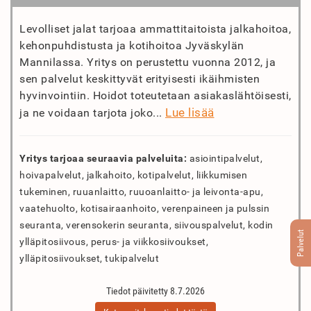
Levolliset jalat tarjoaa ammattitaitoista jalkahoitoa,
kehonpuhdistusta ja kotihoitoa Jyväskylän
Mannilassa. Yritys on perustettu vuonna 2012, ja
sen palvelut keskittyvät erityisesti ikäihmisten
hyvinvointiin. Hoidot toteutetaan asiakaslähtöisesti,
Lue lisää
ja ne voidaan tarjota joko...
Yritys tarjoaa seuraavia palveluita:
asiointipalvelut,
hoivapalvelut, jalkahoito, kotipalvelut, liikkumisen
tukeminen, ruuanlaitto, ruuoanlaitto- ja leivonta-apu,
vaatehuolto, kotisairaanhoito, verenpaineen ja pulssin
seuranta, verensokerin seuranta, siivouspalvelut, kodin
Palvelut
ylläpitosiivous, perus- ja viikkosiivoukset,
ylläpitosiivoukset, tukipalvelut
Tiedot päivitetty 8.7.2026