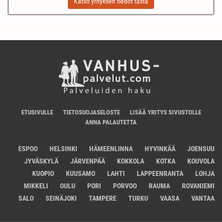
Katso yrityksen tiedot tästä
ETUSIVULLE
TIETOSUOJASELOSTE
LISÄÄ YRITYS SIVUSTOLLE
ANNA PALAUTETTA
ESPOO
HELSINKI
HÄMEENLINNA
HYVINKÄÄ
JOENSUU
JYVÄSKYLÄ
JÄRVENPÄÄ
KOKKOLA
KOTKA
KOUVOLA
KUOPIO
KUUSAMO
LAHTI
LAPPEENRANTA
LOHJA
MIKKELI
OULU
PORI
PORVOO
RAUMA
ROVANIEMI
SALO
SEINÄJOKI
TAMPERE
TURKU
VAASA
VANTAA