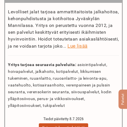
Levolliset jalat tarjoaa ammattitaitoista jalkahoitoa,
kehonpuhdistusta ja kotihoitoa Jyväskylän
Mannilassa. Yritys on perustettu vuonna 2012, ja
sen palvelut keskittyvät erityisesti ikäihmisten
hyvinvointiin. Hoidot toteutetaan asiakaslähtöisesti,
Lue lisää
ja ne voidaan tarjota joko...
Yritys tarjoaa seuraavia palveluita:
asiointipalvelut,
hoivapalvelut, jalkahoito, kotipalvelut, liikkumisen
tukeminen, ruuanlaitto, ruuoanlaitto- ja leivonta-apu,
vaatehuolto, kotisairaanhoito, verenpaineen ja pulssin
seuranta, verensokerin seuranta, siivouspalvelut, kodin
Palvelut
ylläpitosiivous, perus- ja viikkosiivoukset,
ylläpitosiivoukset, tukipalvelut
Tiedot päivitetty 8.7.2026