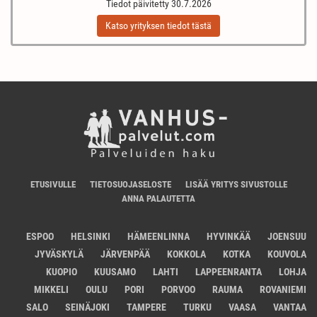
Tiedot päivitetty 30.7.2026
Katso yrityksen tiedot tästä
ETUSIVULLE
TIETOSUOJASELOSTE
LISÄÄ YRITYS SIVUSTOLLE
ANNA PALAUTETTA
ESPOO
HELSINKI
HÄMEENLINNA
HYVINKÄÄ
JOENSUU
JYVÄSKYLÄ
JÄRVENPÄÄ
KOKKOLA
KOTKA
KOUVOLA
KUOPIO
KUUSAMO
LAHTI
LAPPEENRANTA
LOHJA
MIKKELI
OULU
PORI
PORVOO
RAUMA
ROVANIEMI
SALO
SEINÄJOKI
TAMPERE
TURKU
VAASA
VANTAA