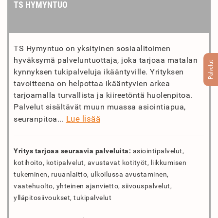
TS HYMYNTUO
TS Hymyntuo on yksityinen sosiaalitoimen
hyväksymä palveluntuottaja, joka tarjoaa matalan
Palvelut
kynnyksen tukipalveluja ikääntyville. Yrityksen
tavoitteena on helpottaa ikääntyvien arkea
tarjoamalla turvallista ja kiireetöntä huolenpitoa.
Palvelut sisältävät muun muassa asiointiapua,
Lue lisää
seuranpitoa...
Yritys tarjoaa seuraavia palveluita:
asiointipalvelut,
kotihoito, kotipalvelut, avustavat kotityöt, liikkumisen
tukeminen, ruuanlaitto, ulkoilussa avustaminen,
vaatehuolto, yhteinen ajanvietto, siivouspalvelut,
ylläpitosiivoukset, tukipalvelut