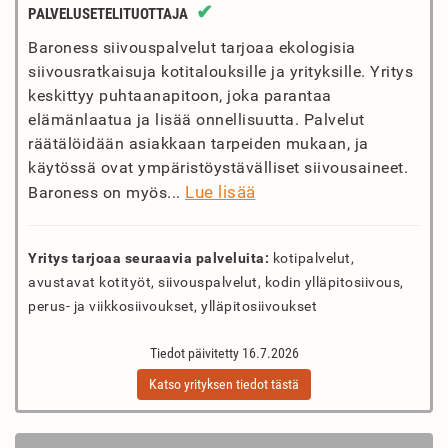
✔
PALVELUSETELITUOTTAJA
Baroness siivouspalvelut tarjoaa ekologisia
siivousratkaisuja kotitalouksille ja yrityksille. Yritys
keskittyy puhtaanapitoon, joka parantaa
elämänlaatua ja lisää onnellisuutta. Palvelut
räätälöidään asiakkaan tarpeiden mukaan, ja
käytössä ovat ympäristöystävälliset siivousaineet.
Lue lisää
Baroness on myös...
Yritys tarjoaa seuraavia palveluita:
kotipalvelut,
avustavat kotityöt, siivouspalvelut, kodin ylläpitosiivous,
perus- ja viikkosiivoukset, ylläpitosiivoukset
Tiedot päivitetty 16.7.2026
Katso yrityksen tiedot tästä