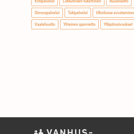
Kotipalvelut
Liikkumisen tukeminen
Ruuanlaitto
Siivouspalvelut
Tukipalvelut
Ulkoilussa avustamine
Vaatehuolto
Yhteinen ajanvietto
Ylläpitosiivoukset