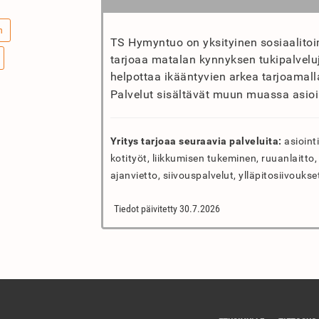
n
TS Hymyntuo on yksityinen sosiaalito
tarjoaa matalan kynnyksen tukipalveluja
helpottaa ikääntyvien arkea tarjoamalla
Palvelut sisältävät muun muassa asioi
Yritys tarjoaa seuraavia palveluita:
asiointi
kotityöt, liikkumisen tukeminen, ruuanlaitto
ajanvietto, siivouspalvelut, ylläpitosiivoukse
Tiedot päivitetty 30.7.2026