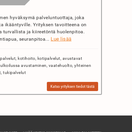
imen hyväksymä palveluntuottaja, joka
 ikääntyville. Yrityksen tavoitteena on
 turvallista ja kiireetöntä huolenpitoa.
Lue lisää
ntiapua, seuranpitoa...
palvelut, kotihoito, kotipalvelut, avustavat
, ulkoilussa avustaminen, vaatehuolto, yhteinen
t, tukipalvelut
Katso yrityksen tiedot tästä