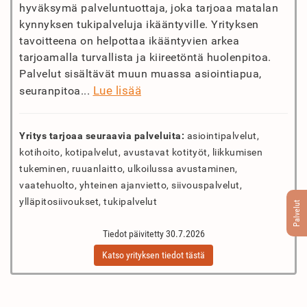
hyväksymä palveluntuottaja, joka tarjoaa matalan
kynnyksen tukipalveluja ikääntyville. Yrityksen
tavoitteena on helpottaa ikääntyvien arkea
tarjoamalla turvallista ja kiireetöntä huolenpitoa.
Palvelut sisältävät muun muassa asiointiapua,
Lue lisää
seuranpitoa...
Yritys tarjoaa seuraavia palveluita:
asiointipalvelut,
kotihoito, kotipalvelut, avustavat kotityöt, liikkumisen
tukeminen, ruuanlaitto, ulkoilussa avustaminen,
vaatehuolto, yhteinen ajanvietto, siivouspalvelut,
ylläpitosiivoukset, tukipalvelut
Palvelut
Tiedot päivitetty 30.7.2026
Katso yrityksen tiedot tästä