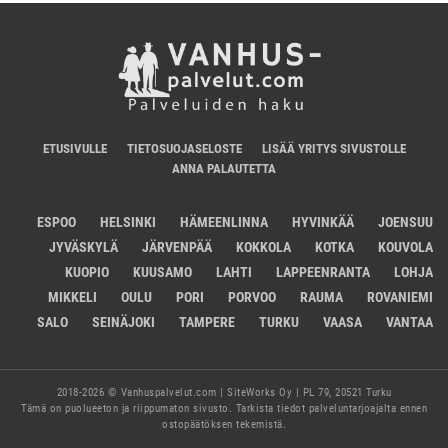
ETUSIVULLE
TIETOSUOJASELOSTE
LISÄÄ YRITYS SIVUSTOLLE
ANNA PALAUTETTA
ESPOO
HELSINKI
HÄMEENLINNA
HYVINKÄÄ
JOENSUU
JYVÄSKYLÄ
JÄRVENPÄÄ
KOKKOLA
KOTKA
KOUVOLA
KUOPIO
KUUSAMO
LAHTI
LAPPEENRANTA
LOHJA
MIKKELI
OULU
PORI
PORVOO
RAUMA
ROVANIEMI
SALO
SEINÄJOKI
TAMPERE
TURKU
VAASA
VANTAA
2018-2026 © Vanhuspalvelut.com | SiteWorks Oy | PL 79, 20521 Turku
Tämä on puolueeton ja riippumaton sivusto. Tarkista tiedot palveluntarjoajalta ennen
ostopäätöksen tekemistä.