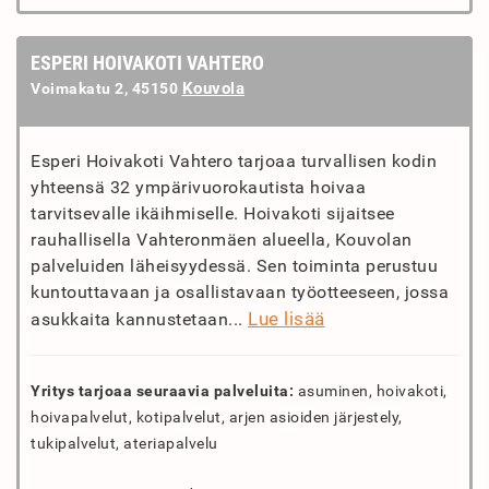
ESPERI HOIVAKOTI VAHTERO
Kouvola
Voimakatu 2, 45150
Esperi Hoivakoti Vahtero tarjoaa turvallisen kodin
yhteensä 32 ympärivuorokautista hoivaa
tarvitsevalle ikäihmiselle. Hoivakoti sijaitsee
rauhallisella Vahteronmäen alueella, Kouvolan
palveluiden läheisyydessä. Sen toiminta perustuu
kuntouttavaan ja osallistavaan työotteeseen, jossa
Lue lisää
asukkaita kannustetaan...
Yritys tarjoaa seuraavia palveluita:
asuminen, hoivakoti,
hoivapalvelut, kotipalvelut, arjen asioiden järjestely,
tukipalvelut, ateriapalvelu