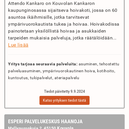
Attendo Kankaro on Kouvolan Kankaron
kaupunginosassa sijaitseva hoivakoti, jossa on 60
asuntoa ikäihmisille, jotka tarvitsevat
ympärivuorokautista tukea ja hoivaa. Hoivakodissa
painotetaan yksilöllistä hoivaa ja asukkaiden
tarpeiden mukaisia palveluja, jotka räätälöidään...
Lue lisää
Yritys tarjoaa seuraavia palveluita:
asuminen, tehostettu
palveluasuminen, ympärivuorokautinen hoiva, kotihoito,
kuntoutus, tukipalvelut, ateriapalvelu
Tiedot päivitetty 9.9.2024
Katso yrityksen tiedot tästä
ESPERI PALVELUKESKUS HAANOJA
Kouvola
Myllypuronkuja 2, 45150