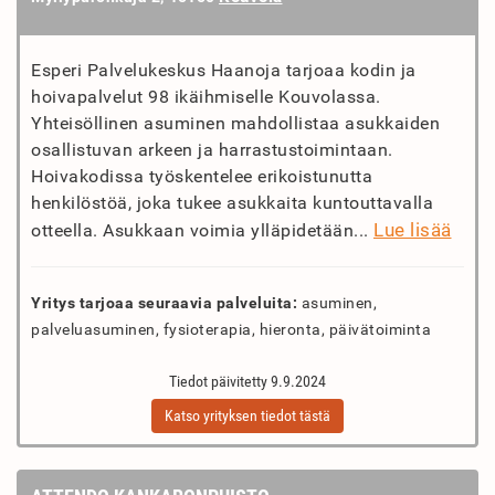
Esperi Palvelukeskus Haanoja tarjoaa kodin ja
hoivapalvelut 98 ikäihmiselle Kouvolassa.
Yhteisöllinen asuminen mahdollistaa asukkaiden
osallistuvan arkeen ja harrastustoimintaan.
Hoivakodissa työskentelee erikoistunutta
henkilöstöä, joka tukee asukkaita kuntouttavalla
Lue lisää
otteella. Asukkaan voimia ylläpidetään...
Yritys tarjoaa seuraavia palveluita:
asuminen,
palveluasuminen, fysioterapia, hieronta, päivätoiminta
Tiedot päivitetty 9.9.2024
Katso yrityksen tiedot tästä