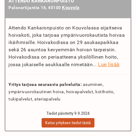
ATTENDO KANKARONPUISTO
Kouvola
Palovartijantie 16, 45100
Attendo Kankaronpuisto on Kouvolassa sijaitseva
hoivakoti, joka tarjoaa ympärivuorokautista hoivaa
ikäihmisille. Hoivakodissa on 29 asukaspaikkaa
sekä 26 asuntoa kevyemmän hoivan tarpeisiin.
Hoivakodissa on periaatteena yksilöllinen hoito,
Lue lisää
jossa jokaiselle asukkaalle nimetään...
Yritys tarjoaa seuraavia palveluita:
asuminen,
ympärivuorokautinen hoiva, hoivapalvelut, kotihoito,
tukipalvelut, ateriapalvelu
Tiedot päivitetty 9.9.2024
Katso yrityksen tiedot tästä