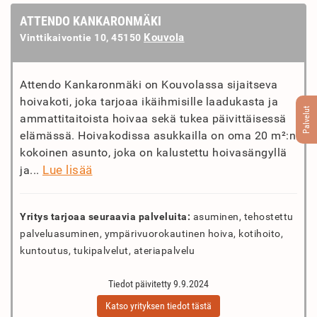
ATTENDO KANKARONMÄKI
Kouvola
Vinttikaivontie 10, 45150
Attendo Kankaronmäki on Kouvolassa sijaitseva
hoivakoti, joka tarjoaa ikäihmisille laadukasta ja
Palvelut
ammattitaitoista hoivaa sekä tukea päivittäisessä
elämässä. Hoivakodissa asukkailla on oma 20 m²:n
kokoinen asunto, joka on kalustettu hoivasängyllä
Lue lisää
ja...
Yritys tarjoaa seuraavia palveluita:
asuminen, tehostettu
palveluasuminen, ympärivuorokautinen hoiva, kotihoito,
kuntoutus, tukipalvelut, ateriapalvelu
Tiedot päivitetty 9.9.2024
Katso yrityksen tiedot tästä