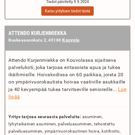
Tiedot päivitetty 9.9.2024
Katso yrityksen tiedot tästä
ATTENDO KURJENMIEKKA
Kouvola
Ruskeasuonkatu 2, 45100
Attendo Kurjenmiekka on Kouvolassa sijaitseva
palvelukoti, joka tarjoaa eritasoista apua ja tukea
ikäihmisille. Hoivakodissa on 60 paikkaa, joista 20
on ympärivuorokautista hoivaa vaativille asukkaille
Lue
ja 40 kevyempää tukea tarvitseville senioreille...
lisää
Yritys tarjoaa seuraavia palveluita:
asuminen,
lyhytaikainen asuminen, palveluasuminen, tehostettu
palveluasuminen, ympärivuorokautinen hoiva, kotihoito,