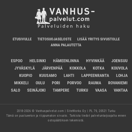
ETUSIVULLE
TIETOSUOJASELOSTE
LISÄÄ YRITYS SIVUSTOLLE
ANNA PALAUTETTA
ESPOO
HELSINKI
HÄMEENLINNA
HYVINKÄÄ
JOENSUU
JYVÄSKYLÄ
JÄRVENPÄÄ
KOKKOLA
KOTKA
KOUVOLA
KUOPIO
KUUSAMO
LAHTI
LAPPEENRANTA
LOHJA
MIKKELI
OULU
PORI
PORVOO
RAUMA
ROVANIEMI
SALO
SEINÄJOKI
TAMPERE
TURKU
VAASA
VANTAA
2018-2026 © Vanhuspalvelut.com | SiteWorks Oy | PL 79, 20521 Turku
Tämä on puolueeton ja riippumaton sivusto. Tarkista tiedot palveluntarjoajalta ennen
ostopäätöksen tekemistä.