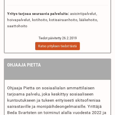
Yritys tarjoaa seuraavia palveluita:
asiointipalvelut,
hoivapalvelut, kotihoito, kotisairaanhoito, lääkehoito,
saattohoito
Tiedot päivitetty 26.2.2019
Katso yrityksen tiedot tästä
OHJAAJA PIETTA
Ohjaaja Pietta on sosiaalialan ammattilaisen
tarjoama palvelu, joka keskittyy sosiaaliseen
kuntoutukseen ja tukeen erityisesti skitsofreniaa
sairastaville ja monipäihdeongelmaisille. Yrittäjä
Beda Svartsten on toiminut alalla vuodesta 2022 ja