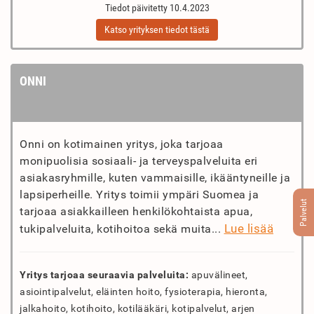
Tiedot päivitetty 10.4.2023
Katso yrityksen tiedot tästä
ONNI
Onni on kotimainen yritys, joka tarjoaa
monipuolisia sosiaali- ja terveyspalveluita eri
asiakasryhmille, kuten vammaisille, ikääntyneille ja
lapsiperheille. Yritys toimii ympäri Suomea ja
Palvelut
tarjoaa asiakkailleen henkilökohtaista apua,
Lue lisää
tukipalveluita, kotihoitoa sekä muita...
Yritys tarjoaa seuraavia palveluita:
apuvälineet,
asiointipalvelut, eläinten hoito, fysioterapia, hieronta,
jalkahoito, kotihoito, kotilääkäri, kotipalvelut, arjen