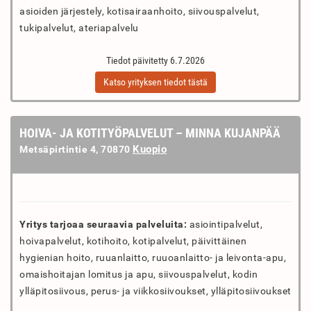
asioiden järjestely, kotisairaanhoito, siivouspalvelut,
tukipalvelut, ateriapalvelu
Tiedot päivitetty 6.7.2026
Katso yrityksen tiedot tästä
HOIVA- JA KOTITYÖPALVELUT – MINNA KUJANPÄÄ
Kuopio
Metsäpirtintie 4, 70870
Yritys tarjoaa seuraavia palveluita:
asiointipalvelut,
hoivapalvelut, kotihoito, kotipalvelut, päivittäinen
hygienian hoito, ruuanlaitto, ruuoanlaitto- ja leivonta-apu,
omaishoitajan lomitus ja apu, siivouspalvelut, kodin
ylläpitosiivous, perus- ja viikkosiivoukset, ylläpitosiivoukset