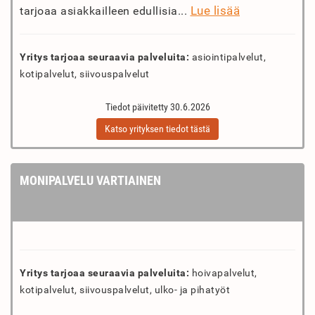
Lue lisää
tarjoaa asiakkailleen edullisia...
Yritys tarjoaa seuraavia palveluita:
asiointipalvelut,
kotipalvelut, siivouspalvelut
Tiedot päivitetty 30.6.2026
Katso yrityksen tiedot tästä
MONIPALVELU VARTIAINEN
Yritys tarjoaa seuraavia palveluita:
hoivapalvelut,
kotipalvelut, siivouspalvelut, ulko- ja pihatyöt