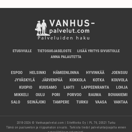
ETUSIVULLE
TIETOSUOJASELOSTE
LISÄÄ YRITYS SIVUSTOLLE
ANNA PALAUTETTA
ESPOO
HELSINKI
HÄMEENLINNA
HYVINKÄÄ
JOENSUU
JYVÄSKYLÄ
JÄRVENPÄÄ
KOKKOLA
KOTKA
KOUVOLA
KUOPIO
KUUSAMO
LAHTI
LAPPEENRANTA
LOHJA
MIKKELI
OULU
PORI
PORVOO
RAUMA
ROVANIEMI
SALO
SEINÄJOKI
TAMPERE
TURKU
VAASA
VANTAA
2018-2026 © Vanhuspalvelut.com | SiteWorks Oy | PL 79, 20521 Turku
Tämä on puolueeton ja riippumaton sivusto. Tarkista tiedot palveluntarjoajalta ennen