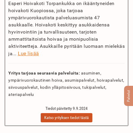
Esperi Hoivakoti Torpankukka on ikääntyneiden
hoivakoti Kuopiossa, joka tarjoaa
ympärivuorokautista palveluasumista 47
asukkaalle. Hoivakoti keskittyy asukkaidensa
hyvinvointiin ja turvallisuuteen, tarjoten
ammattitaitoista hoivaa ja monipuolisia
aktiviteetteja. Asukkaille pyritään luomaan mielekäs
Lue lisää
ja...
Yritys tarjoaa seuraavia palveluita:
asuminen,
ympärivuorokautinen hoiva, asumispalvelut, hoivapalvelut,
siivouspalvelut, kodin ylläpitosiivous, tukipalvelut,
Palvelut
ateriapalvelu
Tiedot päivitetty 9.9.2024
Katso yrityksen tiedot tästä