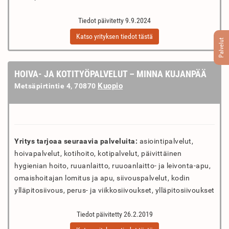
Tiedot päivitetty 9.9.2024
Katso yrityksen tiedot tästä
Palvelut
HOIVA- JA KOTITYÖPALVELUT – MINNA KUJANPÄÄ
Kuopio
Metsäpirtintie 4, 70870
Yritys tarjoaa seuraavia palveluita:
asiointipalvelut,
hoivapalvelut, kotihoito, kotipalvelut, päivittäinen
hygienian hoito, ruuanlaitto, ruuoanlaitto- ja leivonta-apu,
omaishoitajan lomitus ja apu, siivouspalvelut, kodin
ylläpitosiivous, perus- ja viikkosiivoukset, ylläpitosiivoukset
Tiedot päivitetty 26.2.2019