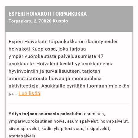
ESPERI HOIVAKOTI TORPANKUKKA
Kuopio
Torpankatu 2, 70820
Esperi Hoivakoti Torpankukka on ikääntyneiden
hoivakoti Kuopiossa, joka tarjoaa
ympärivuorokautista palveluasumista 47
asukkaalle. Hoivakoti keskittyy asukkaidensa
hyvinvointiin ja turvallisuuteen, tarjoten
ammattitaitoista hoivaa ja monipuolisia
aktiviteetteja. Asukkaille pyritään luomaan mielekäs
Lue lisää
ja...
Yritys tarjoaa seuraavia palveluita:
asuminen,
ympärivuorokautinen hoiva, asumispalvelut, hoivapalvelut,
siivouspalvelut, kodin ylläpitosiivous, tukipalvelut,
ateriapalvelu