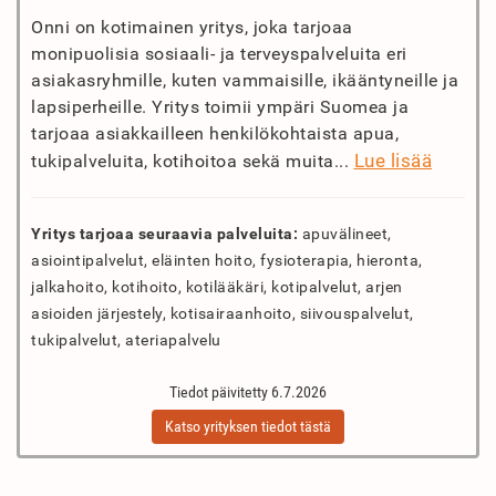
Onni on kotimainen yritys, joka tarjoaa
monipuolisia sosiaali- ja terveyspalveluita eri
asiakasryhmille, kuten vammaisille, ikääntyneille ja
lapsiperheille. Yritys toimii ympäri Suomea ja
tarjoaa asiakkailleen henkilökohtaista apua,
Lue lisää
tukipalveluita, kotihoitoa sekä muita...
Yritys tarjoaa seuraavia palveluita:
apuvälineet,
asiointipalvelut, eläinten hoito, fysioterapia, hieronta,
jalkahoito, kotihoito, kotilääkäri, kotipalvelut, arjen
asioiden järjestely, kotisairaanhoito, siivouspalvelut,
tukipalvelut, ateriapalvelu
Tiedot päivitetty 6.7.2026
Katso yrityksen tiedot tästä