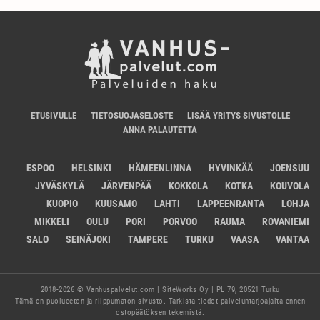
ETUSIVULLE
TIETOSUOJASELOSTE
LISÄÄ YRITYS SIVUSTOLLE
ANNA PALAUTETTA
ESPOO
HELSINKI
HÄMEENLINNA
HYVINKÄÄ
JOENSUU
JYVÄSKYLÄ
JÄRVENPÄÄ
KOKKOLA
KOTKA
KOUVOLA
KUOPIO
KUUSAMO
LAHTI
LAPPEENRANTA
LOHJA
MIKKELI
OULU
PORI
PORVOO
RAUMA
ROVANIEMI
SALO
SEINÄJOKI
TAMPERE
TURKU
VAASA
VANTAA
2018-2026 © Vanhuspalvelut.com | SiteWorks Oy | PL 79, 20521 Turku
Tämä on puolueeton ja riippumaton sivusto. Tarkista tiedot palveluntarjoajalta ennen
ostopäätöksen tekemistä.