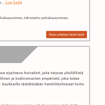
Lue lisää
n...
lveluasuminen, tehostettu palveluasuminen,
Katso yrityksen tiedot tästä
sijaitseva hoivakoti, joka tarjoaa yksilöllistä
öllinen ja kodinomainen ympäristö, joka tukee
 Asukkaille räätälöidään henkilökohtaiset hoito-