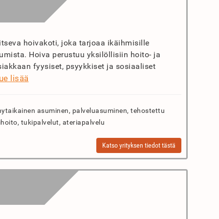
tseva hoivakoti, joka tarjoaa ikäihmisille
ista. Hoiva perustuu yksilöllisiin hoito- ja
iakkaan fyysiset, psyykkiset ja sosiaaliset
ue lisää
ytaikainen asuminen, palveluasuminen, tehostettu
oito, tukipalvelut, ateriapalvelu
Katso yrityksen tiedot tästä