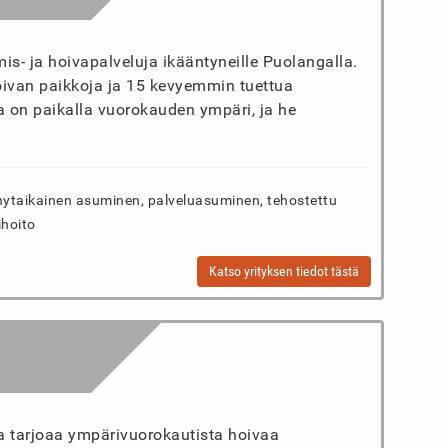
mis- ja hoivapalveluja ikääntyneille Puolangalla.
ivan paikkoja ja 15 kevyemmin tuettua
 on paikalla vuorokauden ympäri, ja he
ytaikainen asuminen, palveluasuminen, tehostettu
ihoito
Katso yrityksen tiedot tästä
ka tarjoaa ympärivuorokautista hoivaa