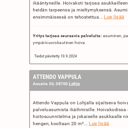
ikääntyneille. Hoivakoti tarjoaa asukkaille
heidän tarpeensa ja mieltymyksensä. Asumin
Lue lisää
ensimmäisessä on tehostettua...
Yritys tarjoaa seuraavia palveluita:
asuminen, pa
ympärivuorokautinen hoiva
Tiedot päivitetty 10.9.2024
ATTENDO VAPPULA
Lohja
Ansatie 30, 08700
Attendo Vappula on Lohjalla sijaitseva hoiva
palveluasumista ikäihmisille. Hoivakodissa 
hoitosuunnitelma ja jokaiselle asukkaalle 
Lue lisää
hengen, kooltaan 20 m²...