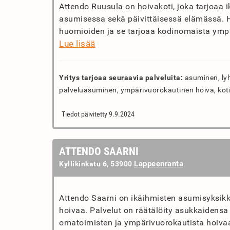
Attendo Ruusula on hoivakoti, joka tarjoaa i
asumisessa sekä päivittäisessä elämässä. H
huomioiden ja se tarjoaa kodinomaista ympär
Lue lisää
Yritys tarjoaa seuraavia palveluita:
asuminen, lyh
palveluasuminen, ympärivuorokautinen hoiva, kotih
Tiedot päivitetty 9.9.2024
ATTENDO SAARNI
Lappeenranta
Kyllikinkatu 6, 53900
Attendo Saarni on ikäihmisten asumisyksikkö
hoivaa. Palvelut on räätälöity asukkaidens
omatoimisten ja ympärivuorokautista hoivaa