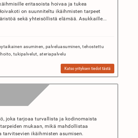
käihmisille eritasoista hoivaa ja tukea
oivakoti on suunniteltu ikäihmisten tarpeet
istöä sekä yhteisöllistä elämää. Asukkaille...
ytaikainen asuminen, palveluasuminen, tehostettu
oito, tukipalvelut, ateriapalvelu
Katso yrityksen tiedot tästä
, joka tarjoaa turvallista ja kodinomaista
a tarpeiden mukaan, mikä mahdollistaa
 tarvitsevien ikäihmisten asumisen.