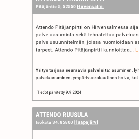
Hirvensalmi
Pitäjäntie 5, 52550
Attendo Pitäjänpirtti on Hirvensalmessa sijai
palveluasumista sekä tehostettua palveluasum
palvelusuunnitelmiin, joissa huomioidaan as
L
tarpeet. Attendo Pitäjänpirtti kunnioittaa...
Yritys tarjoaa seuraavia palveluita:
asuminen, lyh
palveluasuminen, ympärivuorokautinen hoiva, kotih
Tiedot päivitetty 9.9.2024
ATTENDO RUUSULA
Haapajärvi
Isokatu 34, 85800