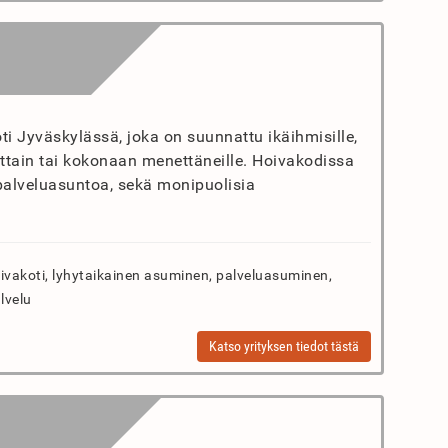
ti Jyväskylässä, joka on suunnattu ikäihmisille,
osittain tai kokonaan menettäneille. Hoivakodissa
palveluasuntoa, sekä monipuolisia
vakoti, lyhytaikainen asuminen, palveluasuminen,
lvelu
Katso yrityksen tiedot tästä