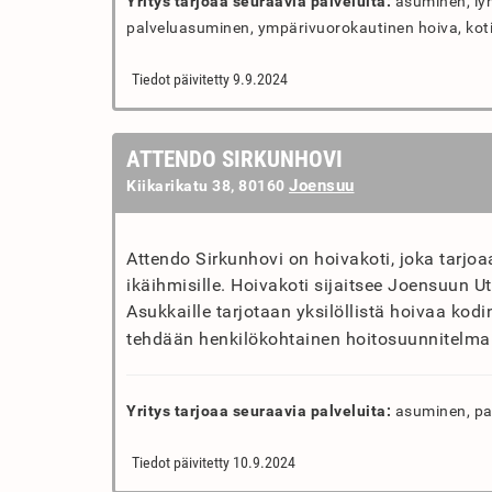
Yritys tarjoaa seuraavia palveluita:
asuminen, lyh
palveluasuminen, ympärivuorokautinen hoiva, kot
Tiedot päivitetty 9.9.2024
ATTENDO SIRKUNHOVI
Joensuu
Kiikarikatu 38, 80160
Attendo Sirkunhovi on hoivakoti, joka tarjo
ikäihmisille. Hoivakoti sijaitsee Joensuun U
Asukkaille tarjotaan yksilöllistä hoivaa ko
tehdään henkilökohtainen hoitosuunnitelma
Yritys tarjoaa seuraavia palveluita:
asuminen, pal
Tiedot päivitetty 10.9.2024