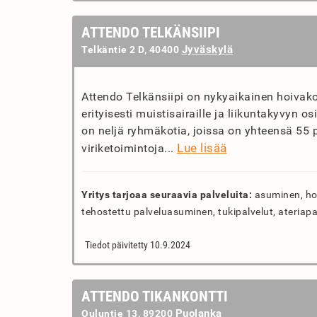
ATTENDO TELKÄNSIIPI
Jyväskylä
Telkäntie 2 D, 40400
Attendo Telkänsiipi on nykyaikainen hoivako
erityisesti muistisairaille ja liikuntakyvyn 
on neljä ryhmäkotia, joissa on yhteensä 55 
Lue lisää
viriketoimintoja...
Yritys tarjoaa seuraavia palveluita:
asuminen, hoi
tehostettu palveluasuminen, tukipalvelut, ateriapa
Tiedot päivitetty 10.9.2024
ATTENDO TIKANKONTTI
Puolanka
Ouluntie 13, 89200