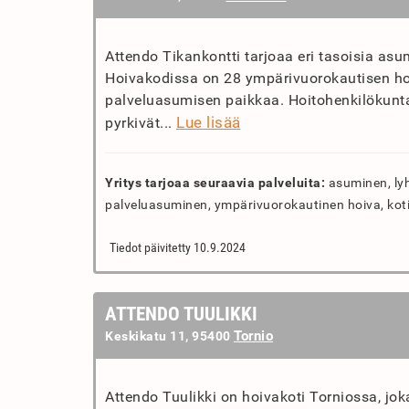
Attendo Tikankontti tarjoaa eri tasoisia asu
Hoivakodissa on 28 ympärivuorokautisen ho
palveluasumisen paikkaa. Hoitohenkilökunta
Lue lisää
pyrkivät...
Yritys tarjoaa seuraavia palveluita:
asuminen, lyh
palveluasuminen, ympärivuorokautinen hoiva, kot
Tiedot päivitetty 10.9.2024
ATTENDO TUULIKKI
Tornio
Keskikatu 11, 95400
Attendo Tuulikki on hoivakoti Torniossa, jo