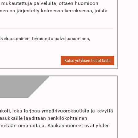
en mukautettuja palveluita, ottaen huomioon
en on järjestetty kolmessa kerroksessa, joista
lveluasuminen, tehostettu palveluasuminen,
Katso yrityksen tiedot tästä
koti, joka tarjoaa ympärivuorokautista ja kevyttä
asukkaille laaditaan henkilökohtainen
nimetään omahoitaja. Asukashuoneet ovat yhden