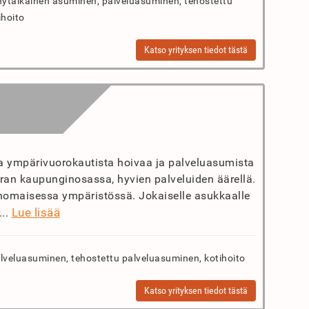
ytaikainen asuminen, palveluasuminen, tehostettu
ihoito
Katso yrityksen tiedot tästä
aa ympärivuorokautista hoivaa ja palveluasumista
tran kaupunginosassa, hyvien palveluiden äärellä.
dinomaisessa ympäristössä. Jokaiselle asukkaalle
Lue lisää
...
veluasuminen, tehostettu palveluasuminen, kotihoito
Katso yrityksen tiedot tästä