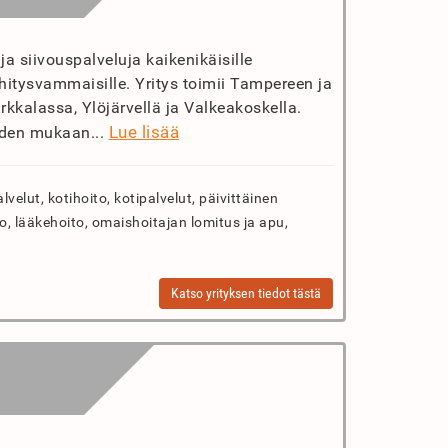
a siivouspalveluja kaikenikäisille
 kehitysvammaisille. Yritys toimii Tampereen ja
rkkalassa, Ylöjärvellä ja Valkeakoskella.
Lue lisää
iden mukaan...
velut, kotihoito, kotipalvelut, päivittäinen
to, lääkehoito, omaishoitajan lomitus ja apu,
Katso yrityksen tiedot tästä