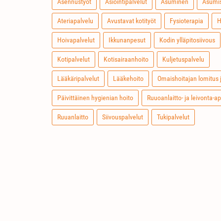
Asennustyöt
Asiointipalvelut
Asuminen
Asumis
Ateriapalvelu
Avustavat kotityöt
Fysioterapia
H
Hoivapalvelut
Ikkunanpesut
Kodin ylläpitosiivous
Kotipalvelut
Kotisairaanhoito
Kuljetuspalvelu
Lääkäripalvelut
Lääkehoito
Omaishoitajan lomitus 
Päivittäinen hygienian hoito
Ruuoanlaitto- ja leivonta-a
Ruuanlaitto
Siivouspalvelut
Tukipalvelut