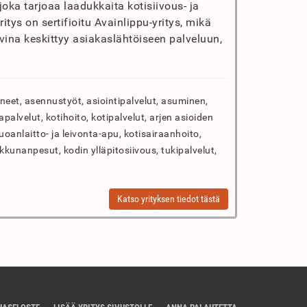
oka tarjoaa laadukkaita kotisiivous- ja
itys on sertifioitu Avainlippu-yritys, mikä
vina keskittyy asiakaslähtöiseen palveluun,
neet, asennustyöt, asiointipalvelut, asuminen,
palvelut, kotihoito, kotipalvelut, arjen asioiden
uuoanlaitto- ja leivonta-apu, kotisairaanhoito,
ikkunanpesut, kodin ylläpitosiivous, tukipalvelut,
Katso yrityksen tiedot tästä