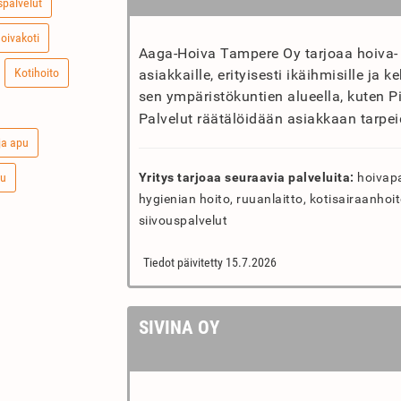
palvelut
oivakoti
Aaga-Hoiva Tampere Oy tarjoaa hoiva- j
Kotihoito
asiakkaille, erityisesti ikäihmisille ja
sen ympäristökuntien alueella, kuten Pi
Palvelut räätälöidään asiakkaan tarpe
ja apu
pu
Yritys tarjoaa seuraavia palveluita:
hoivapal
hygienian hoito, ruuanlaitto, kotisairaanhoi
siivouspalvelut
Tiedot päivitetty 15.7.2026
SIVINA OY