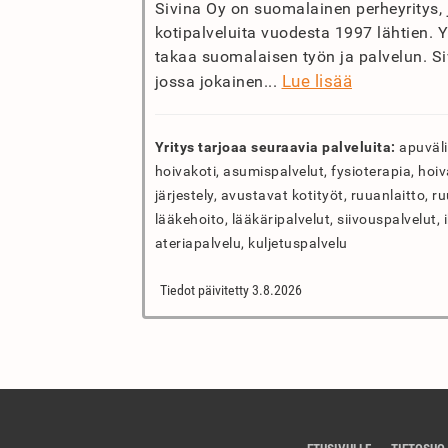
Sivina Oy on suomalainen perheyritys, j
kotipalveluita vuodesta 1997 lähtien. Yr
takaa suomalaisen työn ja palvelun. Si
Lue lisää
jossa jokainen...
Yritys tarjoaa seuraavia palveluita:
apuväli
hoivakoti, asumispalvelut, fysioterapia, hoiva
järjestely, avustavat kotityöt, ruuanlaitto, r
lääkehoito, lääkäripalvelut, siivouspalvelut, 
ateriapalvelu, kuljetuspalvelu
Tiedot päivitetty 3.8.2026