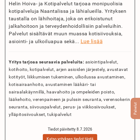
Helin Hoiva- ja Kotipalvelut tarjoaa monipuolisia
kotipalveluja Naantalissa ja lähialueilla. Yrityksen
taustalla on lähihoitaja, joka on erikoistunut
jalkahoitoon ja terveydenhoidollisiin palveluihin.
Palvelut sisältävät muun muassa kotisiivouksia,
Lue lisää
asiointi- ja ulkoiluapua sekä...
Yritys tarjoaa seuraavia palveluita:
asiointipalvelut,
kotihoito, kotipalvelut, arjen asioiden järjestely, avustavat
kotityöt, liikkumisen tukeminen, ulkoilussa avustaminen,
kotisairaanhoito, avustaminen lääkäri- tai
sairaalakäynnillä, haavahoito ja ompeleiden poisto,
lääkehoito, verenpaineen ja pulssin seuranta, verensokerin
Palvelut
seuranta, siivouspalvelut, perus- ja viikkosiivoukset,
ylläpitosiivoukset, tukipalvelut
Tiedot päivitetty 8.7.2026
Katso yrityksen tiedot tästä