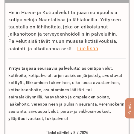
Helin Hoiva- ja Kotipalvelut tarjoaa monipuolisia
kotipalveluja Naantalissa ja lähialueilla. Yrityksen
taustalla on lähihoitaja, joka on erikoistunut
jalkahoitoon ja terveydenhoidollisiin palveluihin.
Palvelut sisältävät muun muassa kotisiivouksia,
Lue lisää
asiointi- ja ulkoiluapua sekä...
Yritys tarjoaa seuraavia palveluita:
asiointipalvelut,
kotihoito, kotipalvelut, arjen asioiden järjestely, avustavat
kotityöt, liikkumisen tukeminen, ulkoilussa avustaminen,
kotisairaanhoito, avustaminen lääkäri- tai
sairaalakäynnillä, haavahoito ja ompeleiden poisto,
lääkehoito, verenpaineen ja pulssin seuranta, verensokerin
Palvelut
seuranta, siivouspalvelut, perus- ja viikkosiivoukset,
ylläpitosiivoukset, tukipalvelut
Tiedot päivitetty 8.7.2026