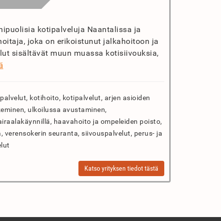
nipuolisia kotipalveluja Naantalissa ja
hoitaja, joka on erikoistunut jalkahoitoon ja
elut sisältävät muun muassa kotisiivouksia,
ä
palvelut, kotihoito, kotipalvelut, arjen asioiden
tukeminen, ulkoilussa avustaminen,
airaalakäynnillä, haavahoito ja ompeleiden poisto,
, verensokerin seuranta, siivouspalvelut, perus- ja
elut
Katso yrityksen tiedot tästä