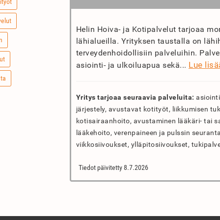
ityöt
velut
Helin Hoiva- ja Kotipalvelut tarjoaa mo
n
lähialueilla. Yrityksen taustalla on lähi
terveydenhoidollisiin palveluihin. Palv
ut
Lue lisä
asiointi- ja ulkoiluapua sekä...
nta
Yritys tarjoaa seuraavia palveluita:
asiointi
järjestely, avustavat kotityöt, liikkumisen 
kotisairaanhoito, avustaminen lääkäri- tai s
lääkehoito, verenpaineen ja pulssin seuranta
viikkosiivoukset, ylläpitosiivoukset, tukipalv
Tiedot päivitetty 8.7.2026