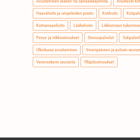
Avustaminen lääkäri- tai sairaalakäynnillä
Avustavat kot
Haavahoito ja ompeleiden poisto
Kotihoito
Kotipal
Kotisairaanhoito
Lääkehoito
Liikkumisen tukemine
Perus- ja viikkosiivoukset
Siivouspalvelut
Tukipalvel
Ulkoilussa avustaminen
Verenpaineen ja pulssin seura
Verensokerin seuranta
Ylläpitosiivoukset