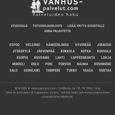
ETUSIVULLE
TIETOSUOJASELOSTE
LISÄÄ YRITYS SIVUSTOLLE
ANNA PALAUTETTA
ESPOO
HELSINKI
HÄMEENLINNA
HYVINKÄÄ
JOENSUU
JYVÄSKYLÄ
JÄRVENPÄÄ
KOKKOLA
KOTKA
KOUVOLA
KUOPIO
KUUSAMO
LAHTI
LAPPEENRANTA
LOHJA
MIKKELI
OULU
PORI
PORVOO
RAUMA
ROVANIEMI
SALO
SEINÄJOKI
TAMPERE
TURKU
VAASA
VANTAA
2018-2026 © Vanhuspalvelut.com | SiteWorks Oy | PL 79, 20521 Turku
Tämä on puolueeton ja riippumaton sivusto. Tarkista tiedot palveluntarjoajalta ennen
ostopäätöksen tekemistä.