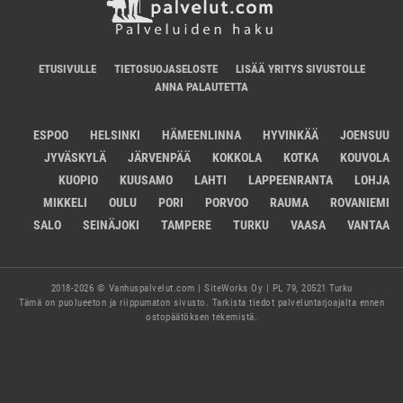
ETUSIVULLE
TIETOSUOJASELOSTE
LISÄÄ YRITYS SIVUSTOLLE
ANNA PALAUTETTA
ESPOO
HELSINKI
HÄMEENLINNA
HYVINKÄÄ
JOENSUU
JYVÄSKYLÄ
JÄRVENPÄÄ
KOKKOLA
KOTKA
KOUVOLA
KUOPIO
KUUSAMO
LAHTI
LAPPEENRANTA
LOHJA
MIKKELI
OULU
PORI
PORVOO
RAUMA
ROVANIEMI
SALO
SEINÄJOKI
TAMPERE
TURKU
VAASA
VANTAA
2018-2026 © Vanhuspalvelut.com | SiteWorks Oy | PL 79, 20521 Turku
Tämä on puolueeton ja riippumaton sivusto. Tarkista tiedot palveluntarjoajalta ennen
ostopäätöksen tekemistä.