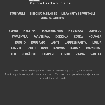
ETUSIVULLE
TIETOSUOJASELOSTE
LISÄÄ YRITYS SIVUSTOLLE
ANNA PALAUTETTA
ESPOO
HELSINKI
HÄMEENLINNA
HYVINKÄÄ
JOENSUU
JYVÄSKYLÄ
JÄRVENPÄÄ
KOKKOLA
KOTKA
KOUVOLA
KUOPIO
KUUSAMO
LAHTI
LAPPEENRANTA
LOHJA
MIKKELI
OULU
PORI
PORVOO
RAUMA
ROVANIEMI
SALO
SEINÄJOKI
TAMPERE
TURKU
VAASA
VANTAA
2018-2026 © Vanhuspalvelut.com | SiteWorks Oy | PL 79, 20521 Turku
Tämä on puolueeton ja riippumaton sivusto. Tarkista tiedot palveluntarjoajalta ennen
ostopäätöksen tekemistä.