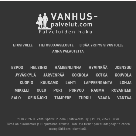
ETUSIVULLE
TIETOSUOJASELOSTE
LISÄÄ YRITYS SIVUSTOLLE
ANNA PALAUTETTA
ESPOO
HELSINKI
HÄMEENLINNA
HYVINKÄÄ
JOENSUU
JYVÄSKYLÄ
JÄRVENPÄÄ
KOKKOLA
KOTKA
KOUVOLA
KUOPIO
KUUSAMO
LAHTI
LAPPEENRANTA
LOHJA
MIKKELI
OULU
PORI
PORVOO
RAUMA
ROVANIEMI
SALO
SEINÄJOKI
TAMPERE
TURKU
VAASA
VANTAA
2018-2026 © Vanhuspalvelut.com | SiteWorks Oy | PL 79, 20521 Turku
Tämä on puolueeton ja riippumaton sivusto. Tarkista tiedot palveluntarjoajalta ennen
ostopäätöksen tekemistä.