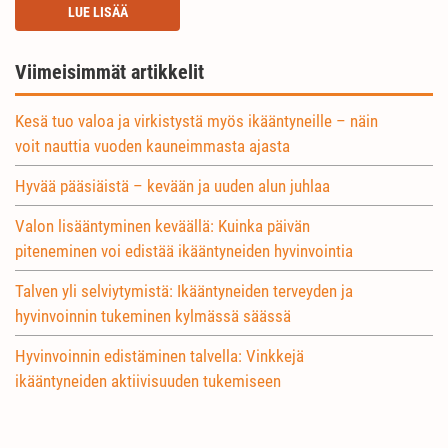
LUE LISÄÄ
Viimeisimmät artikkelit
Kesä tuo valoa ja virkistystä myös ikääntyneille – näin
voit nauttia vuoden kauneimmasta ajasta
Hyvää pääsiäistä – kevään ja uuden alun juhlaa
Valon lisääntyminen keväällä: Kuinka päivän
piteneminen voi edistää ikääntyneiden hyvinvointia
Talven yli selviytymistä: Ikääntyneiden terveyden ja
hyvinvoinnin tukeminen kylmässä säässä
Hyvinvoinnin edistäminen talvella: Vinkkejä
ikääntyneiden aktiivisuuden tukemiseen