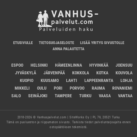
ETUSIVULLE
TIETOSUOJASELOSTE
LISÄÄ YRITYS SIVUSTOLLE
ANNA PALAUTETTA
ESPOO
HELSINKI
HÄMEENLINNA
HYVINKÄÄ
JOENSUU
JYVÄSKYLÄ
JÄRVENPÄÄ
KOKKOLA
KOTKA
KOUVOLA
KUOPIO
KUUSAMO
LAHTI
LAPPEENRANTA
LOHJA
MIKKELI
OULU
PORI
PORVOO
RAUMA
ROVANIEMI
SALO
SEINÄJOKI
TAMPERE
TURKU
VAASA
VANTAA
2018-2026 © Vanhuspalvelut.com | SiteWorks Oy | PL 79, 20521 Turku
Tämä on puolueeton ja riippumaton sivusto. Tarkista tiedot palveluntarjoajalta ennen
ostopäätöksen tekemistä.