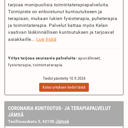
tarjoaa monipuolisia toimintaterapiapalveluita.
Toimipiste on erikoistunut kuntoutukseen ja
terapiaan, mukaan lukien fysioterapia, puheterapia
ja toimintaterapia. Palvelut kattaa myös Kelan
vaativan lääkinnällisen kuntoutuksen ja tarjoavat
Lue lisää
asiakkaille...
Yritys tarjoaa seuraavia palveluita:
apuvälineet,
fysioterapia, toimintaterapia
Tiedot päivitetty 10.9.2024
Katso yrityksen tiedot tästä
CORONARIA KUNTOUTUS- JA TERAPIAPALVELUT
JÄMSÄ
Jämsä
Teollisuuskatu 5, 42100