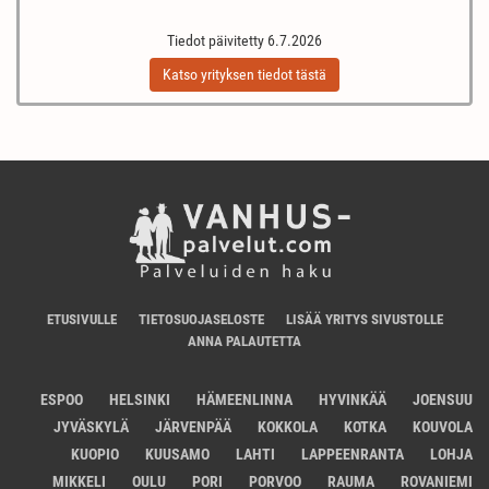
Tiedot päivitetty 6.7.2026
Katso yrityksen tiedot tästä
ETUSIVULLE
TIETOSUOJASELOSTE
LISÄÄ YRITYS SIVUSTOLLE
ANNA PALAUTETTA
ESPOO
HELSINKI
HÄMEENLINNA
HYVINKÄÄ
JOENSUU
JYVÄSKYLÄ
JÄRVENPÄÄ
KOKKOLA
KOTKA
KOUVOLA
KUOPIO
KUUSAMO
LAHTI
LAPPEENRANTA
LOHJA
MIKKELI
OULU
PORI
PORVOO
RAUMA
ROVANIEMI