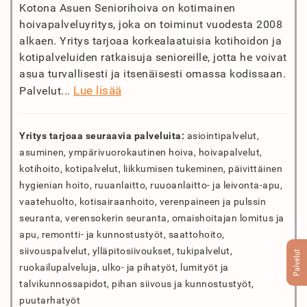
Kotona Asuen Seniorihoiva on kotimainen
hoivapalveluyritys, joka on toiminut vuodesta 2008
alkaen. Yritys tarjoaa korkealaatuisia kotihoidon ja
kotipalveluiden ratkaisuja senioreille, jotta he voivat
asua turvallisesti ja itsenäisesti omassa kodissaan.
Lue lisää
Palvelut...
Yritys tarjoaa seuraavia palveluita:
asiointipalvelut,
asuminen, ympärivuorokautinen hoiva, hoivapalvelut,
kotihoito, kotipalvelut, liikkumisen tukeminen, päivittäinen
hygienian hoito, ruuanlaitto, ruuoanlaitto- ja leivonta-apu,
vaatehuolto, kotisairaanhoito, verenpaineen ja pulssin
seuranta, verensokerin seuranta, omaishoitajan lomitus ja
apu, remontti- ja kunnostustyöt, saattohoito,
siivouspalvelut, ylläpitosiivoukset, tukipalvelut,
Palvelut
ruokailupalveluja, ulko- ja pihatyöt, lumityöt ja
talvikunnossapidot, pihan siivous ja kunnostustyöt,
puutarhatyöt