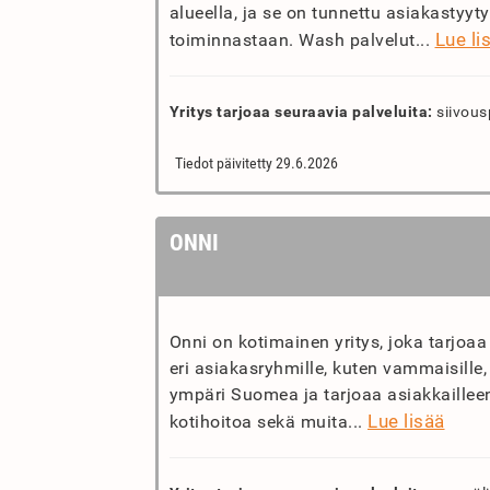
alueella, ja se on tunnettu asiakastyy
Lue li
toiminnastaan. Wash palvelut...
Yritys tarjoaa seuraavia palveluita:
siivous
Tiedot päivitetty 29.6.2026
ONNI
Onni on kotimainen yritys, joka tarjoaa
eri asiakasryhmille, kuten vammaisille, i
ympäri Suomea ja tarjoaa asiakkailleen
Lue lisää
kotihoitoa sekä muita...