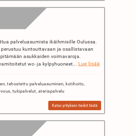
ettua palveluasumista ikäihmisille Oulussa.
perustuu kuntouttavaan ja osallistavaan
lläpitämään asukkaiden voimavaroja.
Lue lisää
nvamitoitetut wc- ja kylpyhuoneet...
n, tehostettu palveluasuminen, kotihoito,
ivous, tukipalvelut, ateriapalvelu
Katso yrityksen tiedot tästä