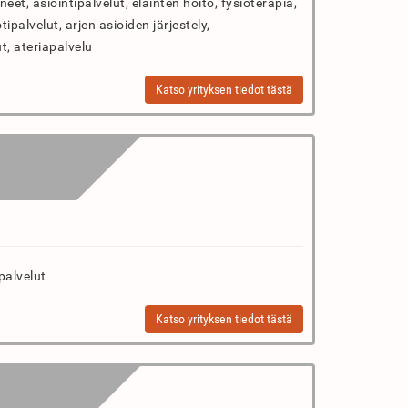
eet, asiointipalvelut, eläinten hoito, fysioterapia,
tipalvelut, arjen asioiden järjestely,
t, ateriapalvelu
Katso yrityksen tiedot tästä
palvelut
Katso yrityksen tiedot tästä