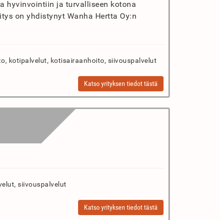
a hyvinvointiin ja turvalliseen kotona
itys on yhdistynyt Wanha Hertta Oy:n
o, kotipalvelut, kotisairaanhoito, siivouspalvelut
Katso yrityksen tiedot tästä
elut, siivouspalvelut
Katso yrityksen tiedot tästä