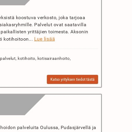
yksistä koostuva verkosto, joka tarjoaa
siakasryhmille. Palvelut ovat saatavilla
paikallisten yrittäjien toimesta. Aksonin
Lue lisää
ti kotihoitoon...
palvelut, kotihoito, kotisairaanhoito,
Katso yrityksen tiedot tästä
tihoidon palveluita Oulussa, Pudasjärvellä ja