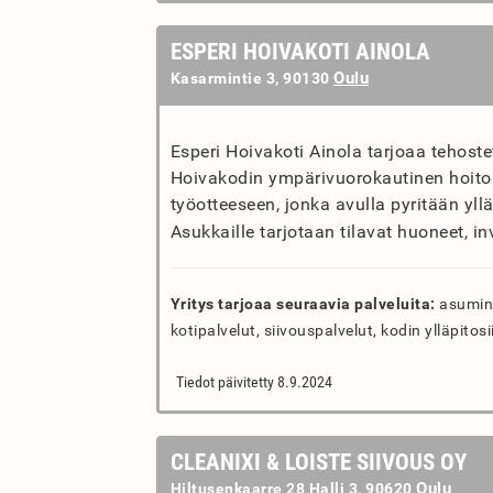
ESPERI HOIVAKOTI AINOLA
Oulu
Kasarmintie 3, 90130
Esperi Hoivakoti Ainola tarjoaa tehost
Hoivakodin ympärivuorokautinen hoito 
työotteeseen, jonka avulla pyritään y
Asukkaille tarjotaan tilavat huoneet, i
Yritys tarjoaa seuraavia palveluita:
asumine
kotipalvelut, siivouspalvelut, kodin ylläpitosi
Tiedot päivitetty 8.9.2024
CLEANIXI & LOISTE SIIVOUS OY
Oulu
Hiltusenkaarre 28 Halli 3, 90620