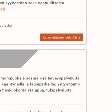
tyväisyydestään sekä vastuullisesta
sää
palvelut
Katso yrityksen tiedot tästä
 monipuolisia sosiaali- ja terveyspalveluita
kääntyneille ja lapsiperheille. Yritys toimii
 henkilökohtaista apua, tukipalveluita,