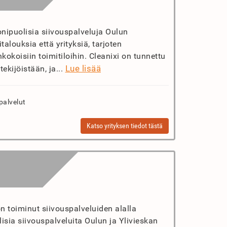
onipuolisia siivouspalveluja Oulun
talouksia että yrityksiä, tarjoten
nkokoisiin toimitiloihin. Cleanixi on tunnettu
Lue lisää
ekijöistään, ja...
palvelut
Katso yrityksen tiedot tästä
n toiminut siivouspalveluiden alalla
isia siivouspalveluita Oulun ja Ylivieskan