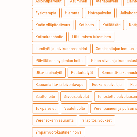
Asiointipalvelut
Asuminen
Ateriapalvelu
Eläint
Fysioterapia
Hieronta
Hoivapalvelut
Jalkahoit
Kodin ylläpitosiivous
Kotihoito
Kotilääkäri
Koti
Kotisairaanhoito
Liikkumisen tukeminen
Lumityöt ja talvikunnossapidot
Omaishoitajan lomitus j
Päivittäinen hygienian hoito
Pihan siivous ja kunnostus
Ulko- ja pihatyöt
Puutarhatyöt
Remontti- ja kunnost
Ruuoanlaitto- ja leivonta-apu
Ruokailupalveluja
Ruu
Saattohoito
Siivouspalvelut
Tehostettu palveluasu
Tukipalvelut
Vaatehuolto
Verenpaineen ja pulssin 
Verensokerin seuranta
Ylläpitosiivoukset
Ympärivuorokautinen hoiva