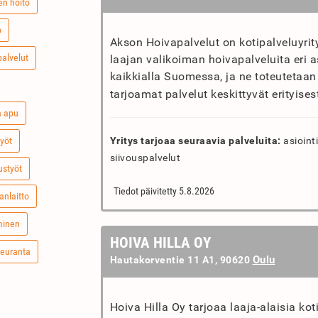
en hoito
o
Akson Hoivapalvelut on kotipalveluyrit
palvelut
laajan valikoiman hoivapalveluita eri a
kaikkialla Suomessa, ja ne toteutetaan 
tarjoamat palvelut keskittyvät erityises
a apu
työt
Yritys tarjoaa seuraavia palveluita:
asiointi
siivouspalvelut
ustyöt
Tiedot päivitetty 5.8.2026
anlaitto
minen
HOIVA HILLA OY
seuranta
Oulu
Hautakorventie 11 A1, 90620
Hoiva Hilla Oy tarjoaa laaja-alaisia ko