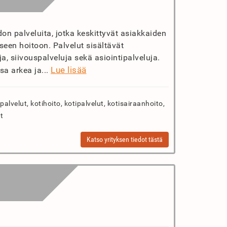
on palveluita, jotka keskittyvät asiakkaiden
een hoitoon. Palvelut sisältävät
ja, siivouspalveluja sekä asiointipalveluja.
Lue lisää
sa arkea ja...
palvelut, kotihoito, kotipalvelut, kotisairaanhoito,
t
Katso yrityksen tiedot tästä