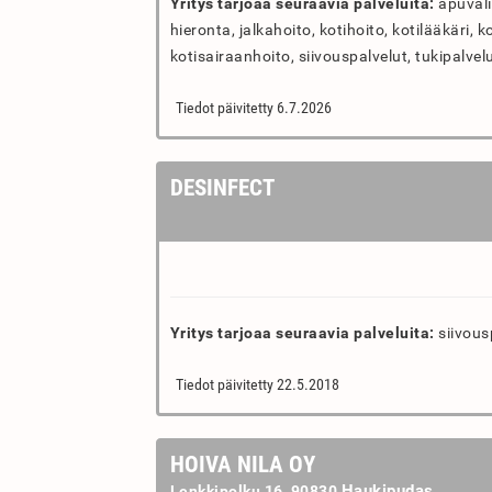
Yritys tarjoaa seuraavia palveluita:
apuvälin
hieronta, jalkahoito, kotihoito, kotilääkäri, ko
kotisairaanhoito, siivouspalvelut, tukipalvelu
Tiedot päivitetty 6.7.2026
DESINFECT
Yritys tarjoaa seuraavia palveluita:
siivous
Tiedot päivitetty 22.5.2018
HOIVA NILA OY
Haukipudas
Lenkkipolku 16, 90830