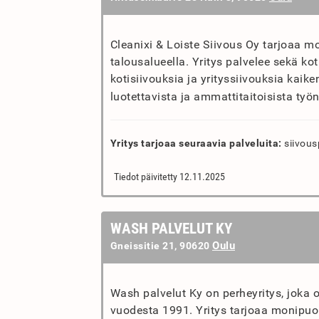
Cleanixi & Loiste Siivous Oy tarjoaa m
talousalueella. Yritys palvelee sekä koti
kotisiivouksia ja yrityssiivouksia kaike
luotettavista ja ammattitaitoisista työnt
Yritys tarjoaa seuraavia palveluita:
siivous
Tiedot päivitetty 12.11.2025
WASH PALVELUT KY
Oulu
Gneissitie 21, 90620
Wash palvelut Ky on perheyritys, joka o
vuodesta 1991. Yritys tarjoaa monipuol