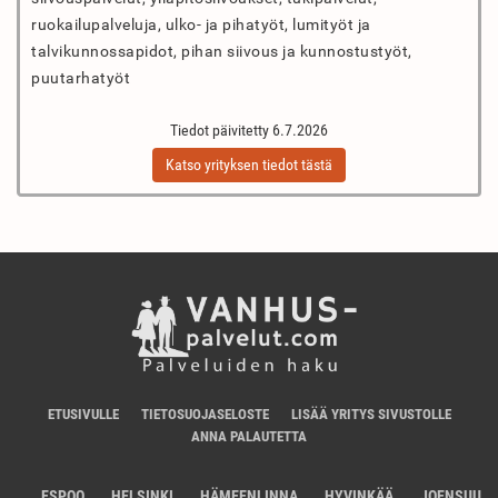
ruokailupalveluja, ulko- ja pihatyöt, lumityöt ja
talvikunnossapidot, pihan siivous ja kunnostustyöt,
puutarhatyöt
Tiedot päivitetty 6.7.2026
Katso yrityksen tiedot tästä
ETUSIVULLE
TIETOSUOJASELOSTE
LISÄÄ YRITYS SIVUSTOLLE
ANNA PALAUTETTA
ESPOO
HELSINKI
HÄMEENLINNA
HYVINKÄÄ
JOENSUU