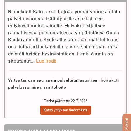
Rinnekodit Kairos-koti tarjoaa ympärivuorokautista
palveluasumista ikääntyneille asukkailleen,
erityisesti muistisairaille. Hoivakoti sijaitsee
rauhallisessa puistomaisessa ympäristössä Oulun
Kaukovainiolla. Asukkaille tarjotaan mahdollisuus
osallistua arkiaskareisiin ja viriketoimintaan, mikä
edistää heidän hyvinvointiaan. Henkilökunta on
Lue lisää
sitoutunut...
Yritys tarjoaa seuraavia palveluita:
asuminen, hoivakoti,
palveluasuminen, saattohoito
Tiedot päivitetty 22.7.2026
Katso yrityksen tiedot tästä
Palvelut