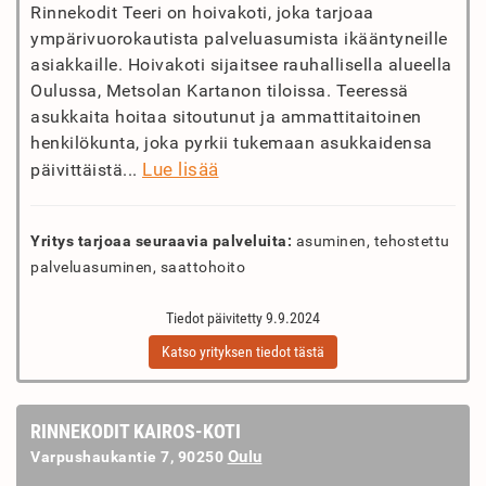
Rinnekodit Teeri on hoivakoti, joka tarjoaa
ympärivuorokautista palveluasumista ikääntyneille
asiakkaille. Hoivakoti sijaitsee rauhallisella alueella
Oulussa, Metsolan Kartanon tiloissa. Teeressä
asukkaita hoitaa sitoutunut ja ammattitaitoinen
henkilökunta, joka pyrkii tukemaan asukkaidensa
Lue lisää
päivittäistä...
Yritys tarjoaa seuraavia palveluita:
asuminen, tehostettu
palveluasuminen, saattohoito
Tiedot päivitetty 9.9.2024
Katso yrityksen tiedot tästä
RINNEKODIT KAIROS-KOTI
Oulu
Varpushaukantie 7, 90250