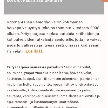
KOTONA ASUEN SENIORIHOIVA
Kotona Asuen Seniorihoiva on kotimainen
hoivapalveluyritys, joka on toiminut vuodesta 2008
alkaen. Yritys tarjoaa korkealaatuisia kotihoidon ja
kotipalveluiden ratkaisuja senioreille, jotta he voivat
asua turvallisesti ja itsenäisesti omassa kodissaan.
Lue lisää
Palvelut...
Yritys tarjoaa seuraavia palveluita:
asiointipalvelut,
asuminen, ympärivuorokautinen hoiva, hoivapalvelut,
kotihoito, kotipalvelut, liikkumisen tukeminen, päivittäinen
hygienian hoito, ruuanlaitto, ruuoanlaitto- ja leivonta-apu,
vaatehuolto, kotisairaanhoito, verenpaineen ja pulssin
seuranta, verensokerin seuranta, omaishoitajan lomitus ja
apu, remontti- ja kunnostustyöt, saattohoito,
siivouspalvelut, ylläpitosiivoukset, tukipalvelut,