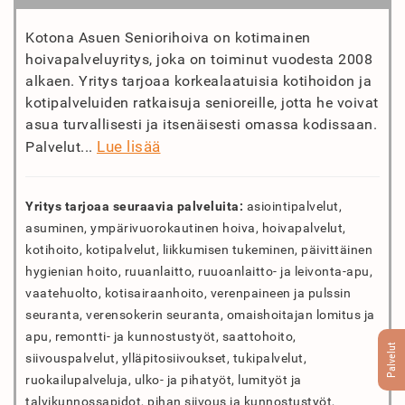
Kotona Asuen Seniorihoiva on kotimainen
hoivapalveluyritys, joka on toiminut vuodesta 2008
alkaen. Yritys tarjoaa korkealaatuisia kotihoidon ja
kotipalveluiden ratkaisuja senioreille, jotta he voivat
asua turvallisesti ja itsenäisesti omassa kodissaan.
Lue lisää
Palvelut...
Yritys tarjoaa seuraavia palveluita:
asiointipalvelut,
asuminen, ympärivuorokautinen hoiva, hoivapalvelut,
kotihoito, kotipalvelut, liikkumisen tukeminen, päivittäinen
hygienian hoito, ruuanlaitto, ruuoanlaitto- ja leivonta-apu,
vaatehuolto, kotisairaanhoito, verenpaineen ja pulssin
seuranta, verensokerin seuranta, omaishoitajan lomitus ja
apu, remontti- ja kunnostustyöt, saattohoito,
Palvelut
siivouspalvelut, ylläpitosiivoukset, tukipalvelut,
ruokailupalveluja, ulko- ja pihatyöt, lumityöt ja
talvikunnossapidot, pihan siivous ja kunnostustyöt,