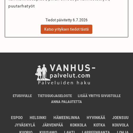
puutarhatyöt
Tiedot päivitetty 6.7.2026
Katso yrityksen tiedot tästä
ETUSIVULLE
TIETOSUOJASELOSTE
LISÄÄ YRITYS SIVUSTOLLE
ANNA PALAUTETTA
ESPOO
HELSINKI
HÄMEENLINNA
HYVINKÄÄ
JOENSUU
JYVÄSKYLÄ
JÄRVENPÄÄ
KOKKOLA
KOTKA
KOUVOLA
KUOPIO
KUUSAMO
LAHTI
LAPPEENRANTA
LOHJA