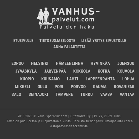
ETUSIVULLE
TIETOSUOJASELOSTE
LISÄÄ YRITYS SIVUSTOLLE
ANNA PALAUTETTA
ESPOO
HELSINKI
HÄMEENLINNA
HYVINKÄÄ
JOENSUU
JYVÄSKYLÄ
JÄRVENPÄÄ
KOKKOLA
KOTKA
KOUVOLA
KUOPIO
KUUSAMO
LAHTI
LAPPEENRANTA
LOHJA
MIKKELI
OULU
PORI
PORVOO
RAUMA
ROVANIEMI
SALO
SEINÄJOKI
TAMPERE
TURKU
VAASA
VANTAA
2018-2026 © Vanhuspalvelut.com | SiteWorks Oy | PL 79, 20521 Turku
Tämä on puolueeton ja riippumaton sivusto. Tarkista tiedot palveluntarjoajalta ennen
ostopäätöksen tekemistä.