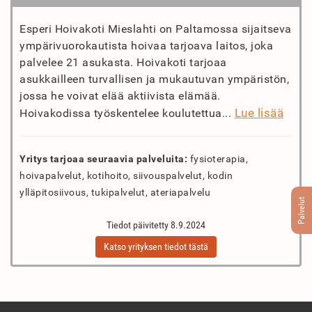
Esperi Hoivakoti Mieslahti on Paltamossa sijaitseva
ympärivuorokautista hoivaa tarjoava laitos, joka
palvelee 21 asukasta. Hoivakoti tarjoaa
asukkailleen turvallisen ja mukautuvan ympäristön,
jossa he voivat elää aktiivista elämää.
Lue lisää
Hoivakodissa työskentelee koulutettua...
Yritys tarjoaa seuraavia palveluita:
fysioterapia,
hoivapalvelut, kotihoito, siivouspalvelut, kodin
ylläpitosiivous, tukipalvelut, ateriapalvelu
Palvelut
Tiedot päivitetty 8.9.2024
Katso yrityksen tiedot tästä