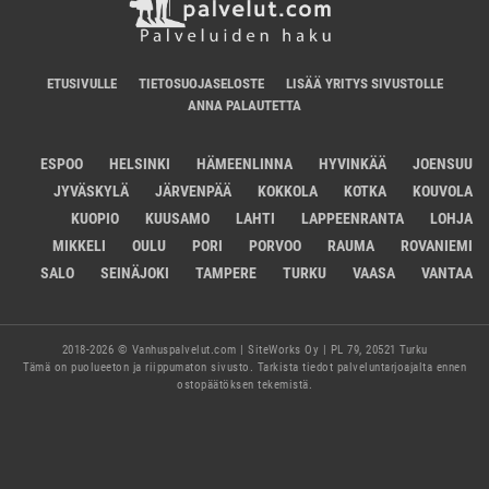
ETUSIVULLE
TIETOSUOJASELOSTE
LISÄÄ YRITYS SIVUSTOLLE
ANNA PALAUTETTA
ESPOO
HELSINKI
HÄMEENLINNA
HYVINKÄÄ
JOENSUU
JYVÄSKYLÄ
JÄRVENPÄÄ
KOKKOLA
KOTKA
KOUVOLA
KUOPIO
KUUSAMO
LAHTI
LAPPEENRANTA
LOHJA
MIKKELI
OULU
PORI
PORVOO
RAUMA
ROVANIEMI
SALO
SEINÄJOKI
TAMPERE
TURKU
VAASA
VANTAA
2018-2026 © Vanhuspalvelut.com | SiteWorks Oy | PL 79, 20521 Turku
Tämä on puolueeton ja riippumaton sivusto. Tarkista tiedot palveluntarjoajalta ennen
ostopäätöksen tekemistä.