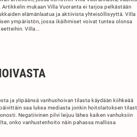
. Artikkelin mukaan Villa Vuoranta ei tarjoa pelkästään
kaiden elämänlaatua ja aktiivista yhteisöllisyyttä. Villa
en ympäristön, jossa ikäihmiset voivat tuntea olonsa
eetteihin. Villa...
HOIVASTA
esta ja ylipäänsä vanhushoivan tilasta käydään kiihkeää
äivittäin saa lukea mediasta jonkin hoitolaitoksen tilast
onosti. Negatiivinen pilvi leijuu lähes kaiken vanhuksiin
alta, onko vanhustenhoito näin pahassa mallissa