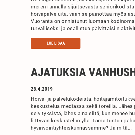
meren rannalla sijaitsevasta seniorikodista
hoivapalveluita, vaan se painottaa myös asuk
Vuoranta on onnistunut luomaan kodinomais
turvalliseksi ja osallistua päivittäisiin aktivit
LUE LISÄÄ
AJATUKSIA VANHUS
28.4.2019
Hoiva- ja palvelukodeista, hoitajamitoituks
keskustelua mediassa sekä toreilla. Lähes p
selvityksistä, lähes aina siitä, kun menee hu
liittyvän keskustelun yllä. Tämä tuntuu pah
hyvinvointiyhteiskunnassamme? Ja mitä...