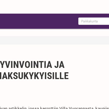
YVINVOINTIA JA
MAKSUKYKYISILLE
ivan artikkelin, jossa kerrottiin Villa Vuorannasta, kauniis