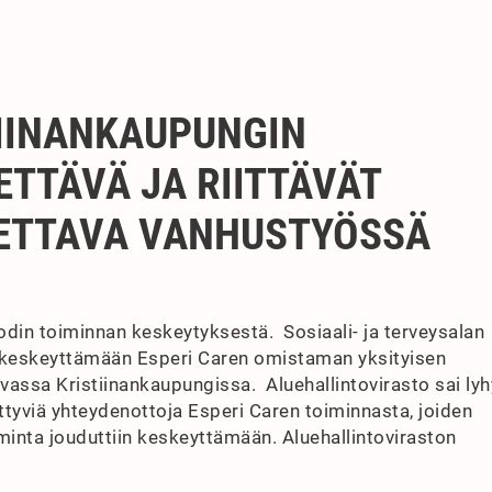
TIINANKAUPUNGIN
ETTÄVÄ JA RIITTÄVÄT
TETTAVA VANHUSTYÖSSÄ
akodin toiminnan keskeytyksestä. Sosiaali- ja terveysalan
ut keskeyttämään Esperi Caren omistaman yksityisen
vassa Kristiinankaupungissa. Aluehallintovirasto sai ly
iittyviä yhteydenottoja Esperi Caren toiminnasta, joiden
iminta jouduttiin keskeyttämään. Aluehallintoviraston