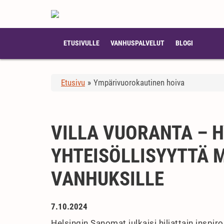
ETUSIVULLE
VANHUSPALVELUT
BLOGI
Etusivu
»
Ympärivuorokautinen hoiva
VILLA VUORANTA – H
YHTEISÖLLISYYTTÄ 
VANHUKSILLE
7.10.2024
Helsingin Sanomat julkaisi hiljattain inspiro