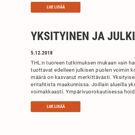
LUE LISÄÄ
YKSITYINEN JA JUL
5.12.2018
THL:n tuoreen tutkimuksen mukaan vain harv
tuottavat edelleen julkisen puolen voimin k
määrä on kasvanut merkittävästi. Yksityise
eritahtista maakunnissa. Joillain alueilla yks
voimakkaasti. Ympärivuorokautisessa hoidoss
LUE LISÄÄ