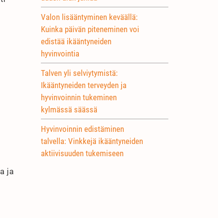
Valon lisääntyminen keväällä:
Kuinka päivän piteneminen voi
edistää ikääntyneiden
hyvinvointia
Talven yli selviytymistä:
Ikääntyneiden terveyden ja
hyvinvoinnin tukeminen
kylmässä säässä
Hyvinvoinnin edistäminen
talvella: Vinkkejä ikääntyneiden
aktiivisuuden tukemiseen
a ja