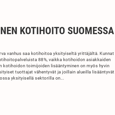
KINEN KOTIHOITO SUOMESSA
a vanhus saa kotihoitoa yksityiseltä yrittäjältä. Kunnat
otihoitopalveluista 88%, vaikka kotihoidon asiakkaiden
n kotihoidon toimijoiden lisääntyminen on myös hyvin
ityiset tuottajat vähentyvät ja joillain alueilla lisääntyvät
a yksityisellä sektorilla on...