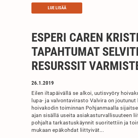
LUE LISÄÄ
ESPERI CAREN KRIS
TAPAHTUMAT SELVIT
RESURSSIT VARMIS
26.1.2019
Eilen iltapäivällä se alkoi, uutisvyöry hoiv
lupa- ja valvontavirasto Valvira on joutun
hoivakodin toiminnan Pohjanmaalla sijaitse
ajan sisällä useita asiakasturvallisuuteen l
pohjalta tarkastuskäynnit suoritettiin ja to
mukaan epäkohdat liittyivät...