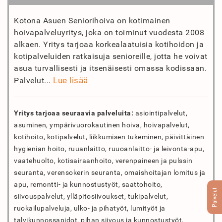
Kotona Asuen Seniorihoiva on kotimainen
hoivapalveluyritys, joka on toiminut vuodesta 2008
alkaen. Yritys tarjoaa korkealaatuisia kotihoidon ja
kotipalveluiden ratkaisuja senioreille, jotta he voivat
asua turvallisesti ja itsenäisesti omassa kodissaan.
Lue lisää
Palvelut...
Yritys tarjoaa seuraavia palveluita:
asiointipalvelut,
asuminen, ympärivuorokautinen hoiva, hoivapalvelut,
kotihoito, kotipalvelut, liikkumisen tukeminen, päivittäinen
hygienian hoito, ruuanlaitto, ruuoanlaitto- ja leivonta-apu,
vaatehuolto, kotisairaanhoito, verenpaineen ja pulssin
seuranta, verensokerin seuranta, omaishoitajan lomitus ja
apu, remontti- ja kunnostustyöt, saattohoito,
Palvelut
siivouspalvelut, ylläpitosiivoukset, tukipalvelut,
ruokailupalveluja, ulko- ja pihatyöt, lumityöt ja
talvikunnossapidot, pihan siivous ja kunnostustyöt,