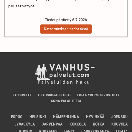
puutarhatyöt
Tiedot päivitetty 6.7.2026
Katso yrityksen tiedot tästä
ETUSIVULLE
TIETOSUOJASELOSTE
LISÄÄ YRITYS SIVUSTOLLE
ANNA PALAUTETTA
ESPOO
HELSINKI
HÄMEENLINNA
HYVINKÄÄ
JOENSUU
JYVÄSKYLÄ
JÄRVENPÄÄ
KOKKOLA
KOTKA
KOUVOLA
KUOPIO
KUUSAMO
LAHTI
LAPPEENRANTA
LOHJA