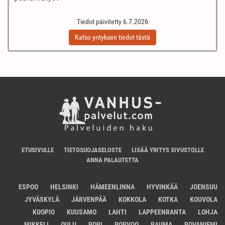
Tiedot päivitetty 6.7.2026
Katso yrityksen tiedot tästä
ETUSIVULLE
TIETOSUOJASELOSTE
LISÄÄ YRITYS SIVUSTOLLE
ANNA PALAUTETTA
ESPOO
HELSINKI
HÄMEENLINNA
HYVINKÄÄ
JOENSUU
JYVÄSKYLÄ
JÄRVENPÄÄ
KOKKOLA
KOTKA
KOUVOLA
KUOPIO
KUUSAMO
LAHTI
LAPPEENRANTA
LOHJA
MIKKELI
OULU
PORI
PORVOO
RAUMA
ROVANIEMI