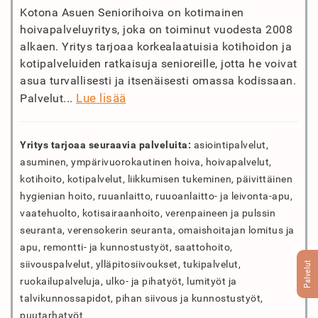
Kotona Asuen Seniorihoiva on kotimainen
hoivapalveluyritys, joka on toiminut vuodesta 2008
alkaen. Yritys tarjoaa korkealaatuisia kotihoidon ja
kotipalveluiden ratkaisuja senioreille, jotta he voivat
asua turvallisesti ja itsenäisesti omassa kodissaan.
Lue lisää
Palvelut...
Yritys tarjoaa seuraavia palveluita:
asiointipalvelut,
asuminen, ympärivuorokautinen hoiva, hoivapalvelut,
kotihoito, kotipalvelut, liikkumisen tukeminen, päivittäinen
hygienian hoito, ruuanlaitto, ruuoanlaitto- ja leivonta-apu,
vaatehuolto, kotisairaanhoito, verenpaineen ja pulssin
seuranta, verensokerin seuranta, omaishoitajan lomitus ja
apu, remontti- ja kunnostustyöt, saattohoito,
siivouspalvelut, ylläpitosiivoukset, tukipalvelut,
Palvelut
ruokailupalveluja, ulko- ja pihatyöt, lumityöt ja
talvikunnossapidot, pihan siivous ja kunnostustyöt,
puutarhatyöt