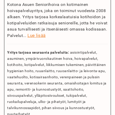
Kotona Asuen Seniorihoiva on kotimainen
hoivapalveluyritys, joka on toiminut vuodesta 2008
alkaen. Yritys tarjoaa korkealaatuisia kotihoidon ja
kotipalveluiden ratkaisuja senioreille, jotta he voivat
asua turvallisesti ja itsenäisesti omassa kodissaan.
Lue lisää
Palvelut...
Yritys tarjoaa seuraavia palveluita:
asiointipalvelut,
asuminen, ympärivuorokautinen hoiva, hoivapalvelut,
kotihoito, kotipalvelut, liikkumisen tukeminen, päivittäinen
hygienian hoito, ruuanlaitto, ruuoanlaitto- ja leivonta-apu,
vaatehuolto, kotisairaanhoito, verenpaineen ja pulssin
seuranta, verensokerin seuranta, omaishoitajan lomitus ja
apu, remontti- ja kunnostustyöt, saattohoito,
siivouspalvelut, ylläpitosiivoukset, tukipalvelut,
ruokailupalveluja, ulko- ja pihatyöt, lumityöt ja
talvikunnossapidot, pihan siivous ja kunnostustyöt,
puutarhatyöt