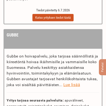
Tiedot päivitetty 6.7.2026
Katso yrityksen tiedot tästä
GUBBE
Gubbe on hoivapalvelu, joka tarjoaa säännöllistä ja
kiireetöntä hoivaa ikäihmisille ja vammaisille koko
Palvelut
Suomessa. Palvelu keskittyy asiakkaidensa
hyvinvointiin, toimintakykyyn ja elämänlaatuun.
Gubben avustajat tarjoavat henkilökohtaista tukea,
Lue lisää
joka voi sisältää päivittäisten...
Yritys tarjoaa seuraavia palveluita:
apuvälineet,