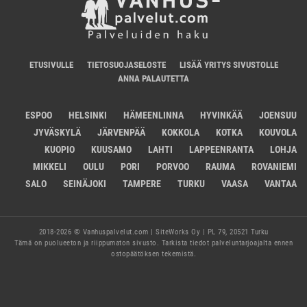
ETUSIVULLE
TIETOSUOJASELOSTE
LISÄÄ YRITYS SIVUSTOLLE
ANNA PALAUTETTA
ESPOO
HELSINKI
HÄMEENLINNA
HYVINKÄÄ
JOENSUU
JYVÄSKYLÄ
JÄRVENPÄÄ
KOKKOLA
KOTKA
KOUVOLA
KUOPIO
KUUSAMO
LAHTI
LAPPEENRANTA
LOHJA
MIKKELI
OULU
PORI
PORVOO
RAUMA
ROVANIEMI
SALO
SEINÄJOKI
TAMPERE
TURKU
VAASA
VANTAA
2018-2026 © Vanhuspalvelut.com | SiteWorks Oy | PL 79, 20521 Turku
Tämä on puolueeton ja riippumaton sivusto. Tarkista tiedot palveluntarjoajalta ennen
ostopäätöksen tekemistä.