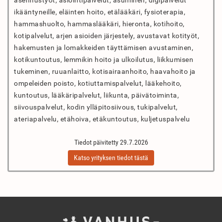
asennustyöt, asiointipalvelut, asuminen, digipalvelut
ikääntyneille, eläinten hoito, etälääkäri, fysioterapia,
hammashuolto, hammaslääkäri, hieronta, kotihoito,
kotipalvelut, arjen asioiden järjestely, avustavat kotityöt,
hakemusten ja lomakkeiden täyttämisen avustaminen,
kotikuntoutus, lemmikin hoito ja ulkoilutus, liikkumisen
tukeminen, ruuanlaitto, kotisairaanhoito, haavahoito ja
ompeleiden poisto, kotiuttamispalvelut, lääkehoito,
kuntoutus, lääkäripalvelut, liikunta, päivätoiminta,
siivouspalvelut, kodin ylläpitosiivous, tukipalvelut,
ateriapalvelu, etähoiva, etäkuntoutus, kuljetuspalvelu
Tiedot päivitetty 29.7.2026
Katso yrityksen tiedot tästä