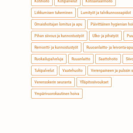
Kotihoito
Kotipalvelut
Kotisairaanhoito
Liikkumisen tukeminen
Lumityöt ja talvikunnossapidot
Omaishoitajan lomitus ja apu
Päivittäinen hygienian hoi
Pihan siivous ja kunnostustyöt
Ulko- ja pihatyöt
Puu
Remontti- ja kunnostustyöt
Ruuoanlaitto- ja leivonta-apu
Ruokailupalveluja
Ruuanlaitto
Saattohoito
Siiv
Tukipalvelut
Vaatehuolto
Verenpaineen ja pulssin 
Verensokerin seuranta
Ylläpitosiivoukset
Ympärivuorokautinen hoiva