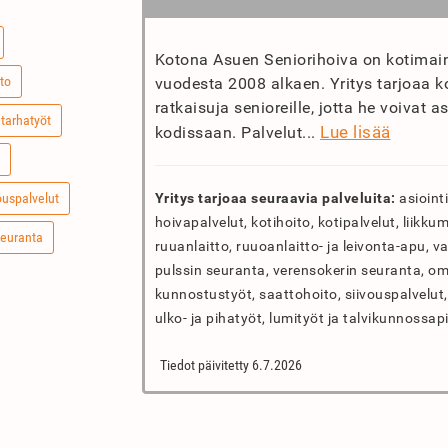
Kotona Asuen Seniorihoiva on kotimain
to
vuodesta 2008 alkaen. Yritys tarjoaa k
ratkaisuja senioreille, jotta he voivat a
tarhatyöt
Lue lisää
kodissaan. Palvelut...
ouspalvelut
Yritys tarjoaa seuraavia palveluita:
asioint
hoivapalvelut, kotihoito, kotipalvelut, liikk
seuranta
ruuanlaitto, ruuoanlaitto- ja leivonta-apu, v
pulssin seuranta, verensokerin seuranta, oma
kunnostustyöt, saattohoito, siivouspalvelut, 
ulko- ja pihatyöt, lumityöt ja talvikunnossa
Tiedot päivitetty 6.7.2026