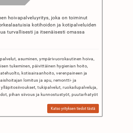
en hoivapalveluyritys, joka on toiminut
orkealaatuisia kotihoidon ja kotipalveluiden
sua turvallisesti ja itsenäisesti omassa
ipalvelut, asuminen, ympärivuorokautinen hoiva,
umisen tukeminen, päivittäinen hygienian hoito,
aatehuolto, kotisairaanhoito, verenpaineen ja
ishoitajan lomitus ja apu, remontti- ja
ylläpitosiivoukset, tukipalvelut, ruokailupalveluja,
pidot, pihan siivous ja kunnostustyöt, puutarhatyöt
Katso yrityksen tiedot tästä