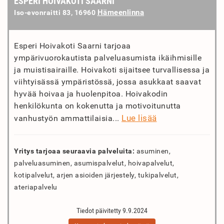
ESPERI HOIVAKOTI SAARNI
Hämeenlinna
Iso-evonraitti 83, 16960
Esperi Hoivakoti Saarni tarjoaa
ympärivuorokautista palveluasumista ikäihmisille
ja muistisairaille. Hoivakoti sijaitsee turvallisessa ja
viihtyisässä ympäristössä, jossa asukkaat saavat
hyvää hoivaa ja huolenpitoa. Hoivakodin
henkilökunta on kokenutta ja motivoitunutta
Lue lisää
vanhustyön ammattilaisia...
Yritys tarjoaa seuraavia palveluita:
asuminen,
palveluasuminen, asumispalvelut, hoivapalvelut,
kotipalvelut, arjen asioiden järjestely, tukipalvelut,
ateriapalvelu
Tiedot päivitetty 9.9.2024