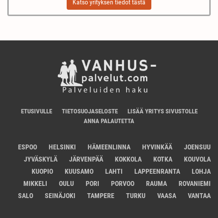
Katso yrityksen tiedot tästä
ETUSIVULLE
TIETOSUOJASELOSTE
LISÄÄ YRITYS SIVUSTOLLE
ANNA PALAUTETTA
ESPOO
HELSINKI
HÄMEENLINNA
HYVINKÄÄ
JOENSUU
JYVÄSKYLÄ
JÄRVENPÄÄ
KOKKOLA
KOTKA
KOUVOLA
KUOPIO
KUUSAMO
LAHTI
LAPPEENRANTA
LOHJA
MIKKELI
OULU
PORI
PORVOO
RAUMA
ROVANIEMI
SALO
SEINÄJOKI
TAMPERE
TURKU
VAASA
VANTAA