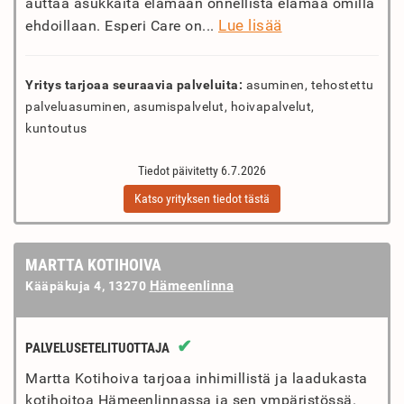
auttaa asukkaita elämään onnellista elämää omilla
Lue lisää
ehdoillaan. Esperi Care on...
Yritys tarjoaa seuraavia palveluita:
asuminen, tehostettu
palveluasuminen, asumispalvelut, hoivapalvelut,
kuntoutus
Tiedot päivitetty 6.7.2026
Katso yrityksen tiedot tästä
MARTTA KOTIHOIVA
Hämeenlinna
Kääpäkuja 4, 13270
✔
PALVELUSETELITUOTTAJA
Martta Kotihoiva tarjoaa inhimillistä ja laadukasta
kotihoitoa Hämeenlinnassa ja sen ympäristössä.