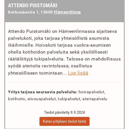
ATTENDO PUISTOMÄKI
Hämeenlinna
Kettumäentie 1, 13600
Attendo Puistomäki on Hämeenlinnassa sijaitseva
palvelukoti, joka tarjoaa yhteisöllistä asumista
ikäihmisille. Hoivakoti tarjoaa vuokra-asumisen
ohella kotihoidon palveluita sekä yksilöllisesti
räätälöityjä tukipalveluita. Talossa on mahdollisuus
syödä aterioita ravintolassa, osallistua
Lue lisää
yhteisölliseen toimintaan...
Yritys tarjoaa seuraavia palveluita:
hoivapalvelut,
kotihoito, siivouspalvelut, tukipalvelut, ateriapalvelu
Tiedot päivitetty 9.9.2024
Katso yrityksen tiedot tästä