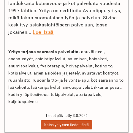
laadukkaita kotisiivous- ja kotipalveluita vuodesta
1997 lähtien. Yritys on sertifioitu Avainlippu-yritys,
mikä takaa suomalaisen työn ja palvelun. Sivina
keskittyy asiakaslähtöiseen palveluun, jossa
Lue lisää
jokainen...
Yritys tarjoaa seuraavia palveluita:
apuvälineet,
asennustyöt, asiointipalvelut, asuminen, hoivakoti,
asumispalvelut, fysioterapia, hoivapalvelut, kotihoito,
kotipalvelut, arjen asioiden järjestely, avustavat kotityöt,
ruuanlaitto, ruuoanlaitto- ja leivonta-apu, kotisairaanhoito,
lääkehoito, lääkäripalvelut, siivouspalvelut, ikkunanpesut,
kodin ylläpitosiivous, tukipalvelut, ateriapalvelu,
kuljetuspalvelu
Tiedot päivitetty 3.8.2026
Katso yrityksen tiedot tästä