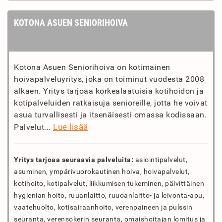
KOTONA ASUEN SENIORIHOIVA
Kotona Asuen Seniorihoiva on kotimainen
hoivapalveluyritys, joka on toiminut vuodesta 2008
alkaen. Yritys tarjoaa korkealaatuisia kotihoidon ja
kotipalveluiden ratkaisuja senioreille, jotta he voivat
asua turvallisesti ja itsenäisesti omassa kodissaan.
Lue lisää
Palvelut...
Yritys tarjoaa seuraavia palveluita:
asiointipalvelut,
asuminen, ympärivuorokautinen hoiva, hoivapalvelut,
kotihoito, kotipalvelut, liikkumisen tukeminen, päivittäinen
hygienian hoito, ruuanlaitto, ruuoanlaitto- ja leivonta-apu,
vaatehuolto, kotisairaanhoito, verenpaineen ja pulssin
seuranta, verensokerin seuranta, omaishoitajan lomitus ja