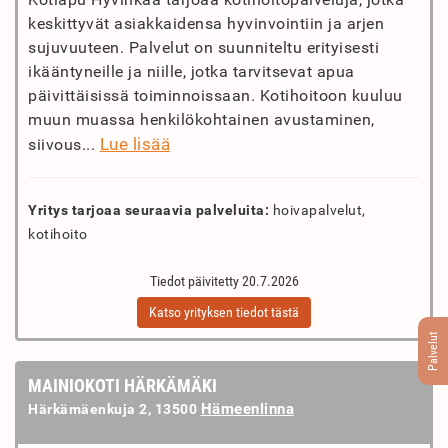
keskittyvät asiakkaidensa hyvinvointiin ja arjen
sujuvuuteen. Palvelut on suunniteltu erityisesti
ikääntyneille ja niille, jotka tarvitsevat apua
päivittäisissä toiminnoissaan. Kotihoitoon kuuluu
muun muassa henkilökohtainen avustaminen,
Lue lisää
siivous...
Yritys tarjoaa seuraavia palveluita:
hoivapalvelut,
kotihoito
Tiedot päivitetty 20.7.2026
Katso yrityksen tiedot tästä
Palvelut
MAINIOKOTI HÄRKÄMÄKI
Hämeenlinna
Härkämäenkuja 2, 13500