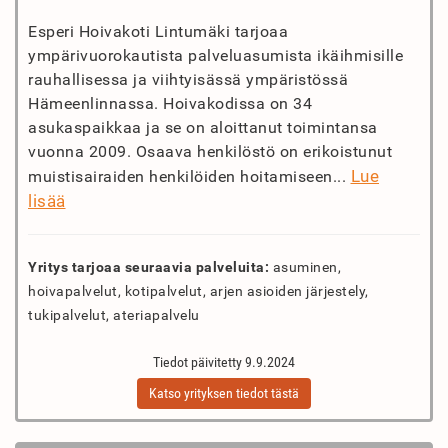
Esperi Hoivakoti Lintumäki tarjoaa
ympärivuorokautista palveluasumista ikäihmisille
rauhallisessa ja viihtyisässä ympäristössä
Hämeenlinnassa. Hoivakodissa on 34
asukaspaikkaa ja se on aloittanut toimintansa
vuonna 2009. Osaava henkilöstö on erikoistunut
Lue
muistisairaiden henkilöiden hoitamiseen...
lisää
Yritys tarjoaa seuraavia palveluita:
asuminen,
hoivapalvelut, kotipalvelut, arjen asioiden järjestely,
tukipalvelut, ateriapalvelu
Tiedot päivitetty 9.9.2024
Katso yrityksen tiedot tästä