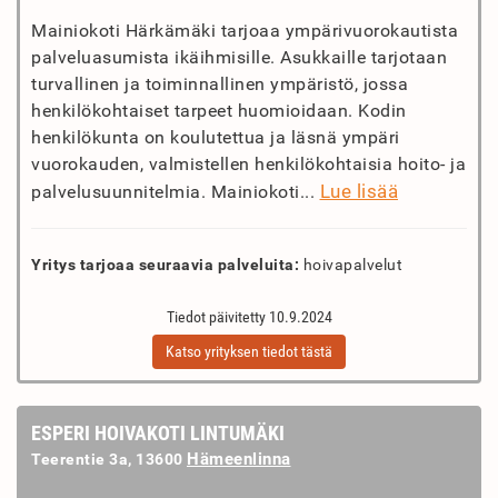
Mainiokoti Härkämäki tarjoaa ympärivuorokautista
palveluasumista ikäihmisille. Asukkaille tarjotaan
turvallinen ja toiminnallinen ympäristö, jossa
henkilökohtaiset tarpeet huomioidaan. Kodin
henkilökunta on koulutettua ja läsnä ympäri
vuorokauden, valmistellen henkilökohtaisia hoito- ja
Lue lisää
palvelusuunnitelmia. Mainiokoti...
Yritys tarjoaa seuraavia palveluita:
hoivapalvelut
Tiedot päivitetty 10.9.2024
Katso yrityksen tiedot tästä
ESPERI HOIVAKOTI LINTUMÄKI
Hämeenlinna
Teerentie 3a, 13600