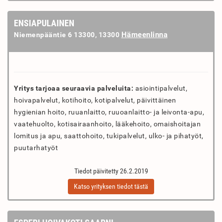
ENSIAPULAINEN
Hämeenlinna
Niemenpääntie 6 13300, 13300
Yritys tarjoaa seuraavia palveluita:
asiointipalvelut,
hoivapalvelut, kotihoito, kotipalvelut, päivittäinen
hygienian hoito, ruuanlaitto, ruuoanlaitto- ja leivonta-apu,
vaatehuolto, kotisairaanhoito, lääkehoito, omaishoitajan
lomitus ja apu, saattohoito, tukipalvelut, ulko- ja pihatyöt,
puutarhatyöt
Tiedot päivitetty 26.2.2019
Katso yrityksen tiedot tästä