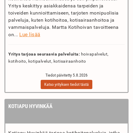
Yritys keskittyy asiakkaidensa tarpeiden ja
toiveiden kunnioittamiseen, tarjoten monipuolisia
palveluja, kuten kotihoitoa, kotisairaanhoitoa ja
vammaispalveluja. Martta Kotihoivan tavoitteena
Lue lisää
on...
Yritys tarjoaa seuraavia palveluita:
hoivapalvelut,
kotihoito, kotipalvelut, kotisairaanhoito
Tiedot päivitetty 5.8.2026
Katso yrityksen tiedot tästä
KOTIAPU HYVINKÄÄ
Kotiapu Hyvinkää tarjoaa kotihoitopalveluja, jotka