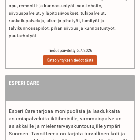
apu, remontti- ja kunnostustyöt, saattohoito,
siivouspalvelut, ylläpitosiivoukset, tukipalvelut,
ruokailupalveluja, ulko- ja pihatyöt, lumityöt ja
talvikunnossapidot, pihan siivous ja kunnostustyöt,
puutarhatyöt
Tiedot päivitetty 6.7.2026
Katso yrityksen tiedot tästä
ESPERI CARE
Esperi Care tarjoaa monipuolisia ja laadukkaita
asumispalveluita ikäihmisille, vammaispalvelun
asiakkaille ja mielenterveyskuntoutujille ympäri
Suomen. Tavoitteena on tarjota turvallinen koti ja