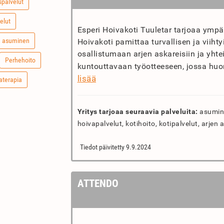
palvelut
elut
Esperi Hoivakoti Tuuletar tarjoaa ympä
n asuminen
Hoivakoti pamittaa turvallisen ja viih
osallistumaan arjen askareisiin ja yhtei
Perhehoito
kuntouttavaan työotteeseen, jossa hu
lisää
aterapia
Yritys tarjoaa seuraavia palveluita:
asumine
hoivapalvelut, kotihoito, kotipalvelut, arjen a
Tiedot päivitetty 9.9.2024
ATTENDO