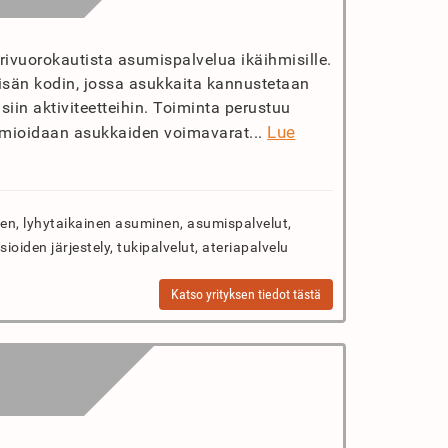
rivuorokautista asumispalvelua ikäihmisille.
tyisän kodin, jossa asukkaita kannustetaan
siin aktiviteetteihin. Toiminta perustuu
Lue
omioidaan asukkaiden voimavarat...
n, lyhytaikainen asuminen, asumispalvelut,
sioiden järjestely, tukipalvelut, ateriapalvelu
Katso yrityksen tiedot tästä