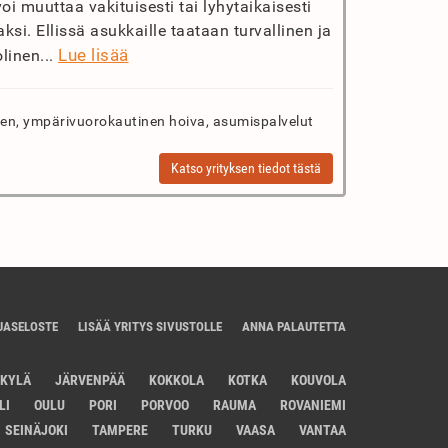
oi muuttaa vakituisesti tai lyhytaikaisesti
si. Ellissä asukkaille taataan turvallinen ja
Lue lisää
linen...
n, ympärivuorokautinen hoiva, asumispalvelut
Katso yrityksen tiedot tästä
JASELOSTE
LISÄÄ YRITYS SIVUSTOLLE
ANNA PALAUTETTA
SKYLÄ
JÄRVENPÄÄ
KOKKOLA
KOTKA
KOUVOLA
LI
OULU
PORI
PORVOO
RAUMA
ROVANIEMI
SEINÄJOKI
TAMPERE
TURKU
VAASA
VANTAA