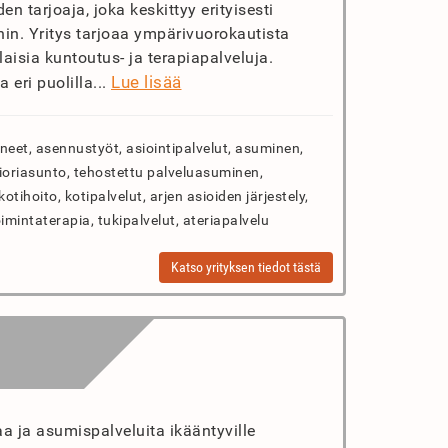
 tarjoaja, joka keskittyy erityisesti
in. Yritys tarjoaa ympärivuorokautista
laisia kuntoutus- ja terapiapalveluja.
Lue lisää
 eri puolilla...
neet, asennustyöt, asiointipalvelut, asuminen,
nioriasunto, tehostettu palveluasuminen,
otihoito, kotipalvelut, arjen asioiden järjestely,
imintaterapia, tukipalvelut, ateriapalvelu
Katso yrityksen tiedot tästä
vaa ja asumispalveluita ikääntyville