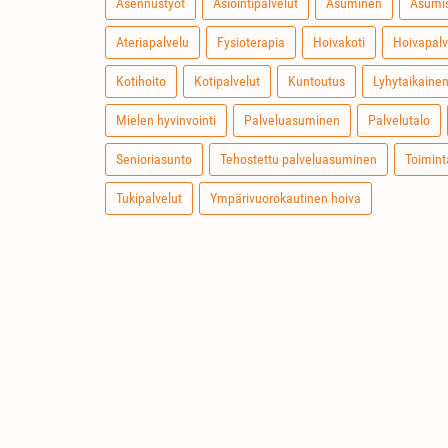
Asennustyöt
Asiointipalvelut
Asuminen
Asumis
Ateriapalvelu
Fysioterapia
Hoivakoti
Hoivapalv
Kotihoito
Kotipalvelut
Kuntoutus
Lyhytaikaine
Mielen hyvinvointi
Palveluasuminen
Palvelutalo
Senioriasunto
Tehostettu palveluasuminen
Toimint
Tukipalvelut
Ympärivuorokautinen hoiva