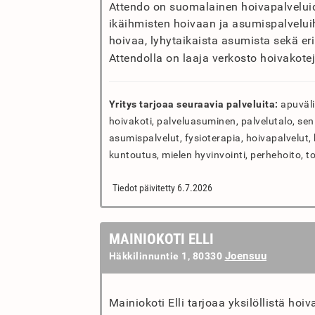
Attendo on suomalainen hoivapalveluiden
ikäihmisten hoivaan ja asumispalveluih
hoivaa, lyhytaikaista asumista sekä eri
Attendolla on laaja verkosto hoivakoteja
Yritys tarjoaa seuraavia palveluita:
apuväli
hoivakoti, palveluasuminen, palvelutalo, se
asumispalvelut, fysioterapia, hoivapalvelut, k
kuntoutus, mielen hyvinvointi, perhehoito, to
Tiedot päivitetty 6.7.2026
MAINIOKOTI ELLI
Joensuu
Häkkilinnuntie 1, 80330
Mainiokoti Elli tarjoaa yksilöllistä hoi