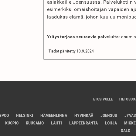
asiakkaille Joensuussa. Palvelukotiin v
esimerkiksi omaishoitajan vapaiden ajak
laadukas elämä, johon kuuluu monipuo
Yritys tarjoaa seuraavia palveluita:
asumine
Tiedot päivitetty 10.9.2024
ETUSIVULLE
TIETOSUO
SPOO
HELSINKI
HÄMEENLINNA
HYVINKÄÄ
JOENSUU
JYVÄ
KUOPIO
KUUSAMO
LAHTI
LAPPEENRANTA
LOHJA
MIKKE
SALO