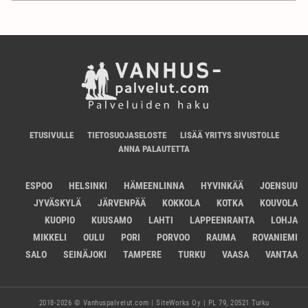
ETUSIVULLE
TIETOSUOJASELOSTE
LISÄÄ YRITYS SIVUSTOLLE
ANNA PALAUTETTA
ESPOO
HELSINKI
HÄMEENLINNA
HYVINKÄÄ
JOENSUU
JYVÄSKYLÄ
JÄRVENPÄÄ
KOKKOLA
KOTKA
KOUVOLA
KUOPIO
KUUSAMO
LAHTI
LAPPEENRANTA
LOHJA
MIKKELI
OULU
PORI
PORVOO
RAUMA
ROVANIEMI
SALO
SEINÄJOKI
TAMPERE
TURKU
VAASA
VANTAA
2018-2026 © Vanhuspalvelut.com | SiteWorks Oy | PL 79, 20521 Turku