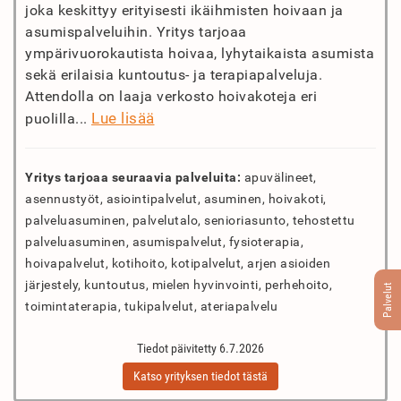
joka keskittyy erityisesti ikäihmisten hoivaan ja
asumispalveluihin. Yritys tarjoaa
ympärivuorokautista hoivaa, lyhytaikaista asumista
sekä erilaisia kuntoutus- ja terapiapalveluja.
Attendolla on laaja verkosto hoivakoteja eri
Lue lisää
puolilla...
Yritys tarjoaa seuraavia palveluita:
apuvälineet,
asennustyöt, asiointipalvelut, asuminen, hoivakoti,
palveluasuminen, palvelutalo, senioriasunto, tehostettu
palveluasuminen, asumispalvelut, fysioterapia,
hoivapalvelut, kotihoito, kotipalvelut, arjen asioiden
järjestely, kuntoutus, mielen hyvinvointi, perhehoito,
Palvelut
toimintaterapia, tukipalvelut, ateriapalvelu
Tiedot päivitetty 6.7.2026
Katso yrityksen tiedot tästä